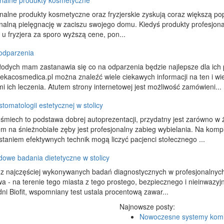
onalne produkty kosmetyczne
nalne produkty kosmetyczne oraz fryzjerskie zyskują coraz większą pop
nalną pielęgnację w zaciszu swojego domu. Kiedyś produkty profesjonal
 u fryzjera za sporo wyższą cene, pon...
 odparzenia
odych mam zastanawia się co na odparzenia będzie najlepsze dla ich p
kacosmedica.pl można znaleźć wiele ciekawych informacji na ten i wi
 ich leczenia. Atutem strony internetowej jest możliwość zamówieni...
stomatologii estetycznej w stolicy
śmiech to podstawa dobrej autoprezentacji, przydatny jest zarówno w 
m na śnieżnobiałe zęby jest profesjonalny zabieg wybielania. Na kom
taniem efektywnych technik mogą liczyć pacjenci stołecznego ...
owe badania dietetyczne w stolicy
 najczęściej wykonywanych badań diagnostycznych w profesjonalnych g
 - na terenie tego miasta z tego prostego, bezpiecznego i nieinwazyj
ni Biofit, wspomniany test ustala procentową zawar...
Najnowsze posty:
Nowoczesne systemy kom