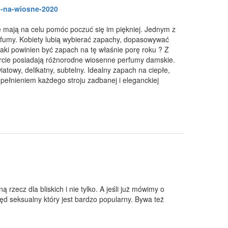
h-na-wiosne-2020
re mają na celu pomóc poczuć się im piękniej. Jednym z
erfumy. Kobiety lubią wybierać zapachy, dopasowywać
aki powinien być zapach na tę właśnie porę roku ? Z
ercie posiadają różnorodne wiosenne perfumy damskie.
iatowy, delikatny, subtelny. Idealny zapach na ciepłe,
opełnieniem każdego stroju zadbanej i eleganckiej
 rzecz dla bliskich i nie tylko. A jeśli już mówimy o
ęd seksualny który jest bardzo popularny. Bywa też