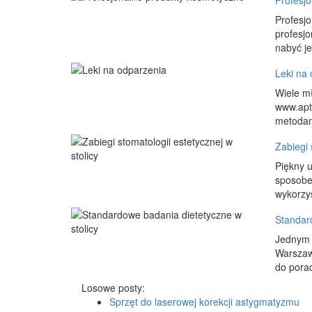
Profesj
Profesjo
profesjo
nabyć je
Leki na
Wiele mł
www.apte
metodami
Zabiegi 
Piękny u
sposobe
wykorzys
Standard
Jednym z
Warszawa
do porad
Losowe posty:
Sprzęt do laserowej korekcji astygmatyzmu