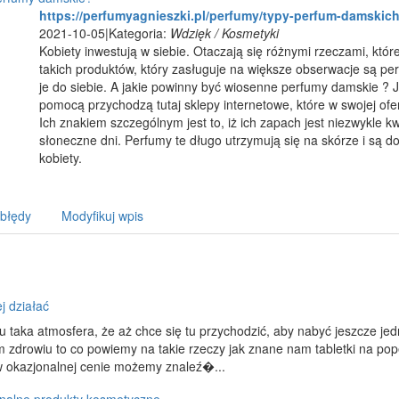
https://perfumyagnieszki.pl/perfumy/typy-perfum-damskic
2021-10-05
|
Kategoria:
Wdzięk / Kosmetyki
Kobiety inwestują w siebie. Otaczają się różnymi rzeczami, któ
takich produktów, który zasługuje na większe obserwacje są p
je do siebie. A jakie powinny być wiosenne perfumy damskie ? J
pomocą przychodzą tutaj sklepy internetowe, które w swojej of
Ich znakiem szczególnym jest to, iż ich zapach jest niezwykle kw
słoneczne dni. Perfumy te długo utrzymują się na skórze i są d
kobiety.
 błędy
Modyfikuj wpis
ej działać
u taka atmosfera, że aż chce się tu przychodzić, aby nabyć jeszcze jedną
 zdrowiu to co powiemy na takie rzeczy jak znane nam tabletki na pop
w okazjonalnej cenie możemy znaleź�...