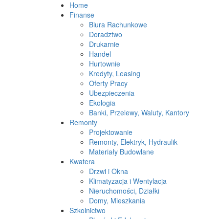
Home
Finanse
Biura Rachunkowe
Doradztwo
Drukarnie
Handel
Hurtownie
Kredyty, Leasing
Oferty Pracy
Ubezpieczenia
Ekologia
Banki, Przelewy, Waluty, Kantory
Remonty
Projektowanie
Remonty, Elektryk, Hydraulik
Materiały Budowlane
Kwatera
Drzwi i Okna
Klimatyzacja i Wentylacja
Nieruchomości, Działki
Domy, Mieszkania
Szkolnictwo