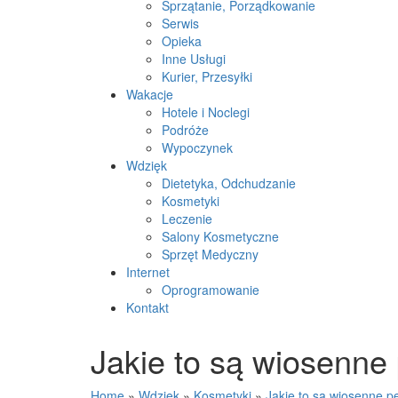
Sprzątanie, Porządkowanie
Serwis
Opieka
Inne Usługi
Kurier, Przesyłki
Wakacje
Hotele i Noclegi
Podróże
Wypoczynek
Wdzięk
Dietetyka, Odchudzanie
Kosmetyki
Leczenie
Salony Kosmetyczne
Sprzęt Medyczny
Internet
Oprogramowanie
Kontakt
Jakie to są wiosenne
Home
»
Wdzięk
»
Kosmetyki
»
Jakie to są wiosenne 