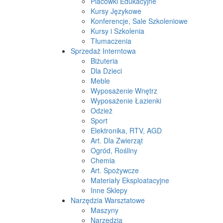
Placówki Edukacyjne
Kursy Językowe
Konferencje, Sale Szkoleniowe
Kursy i Szkolenia
Tłumaczenia
Sprzedaż Interntowa
Biżuteria
Dla Dzieci
Meble
Wyposażenie Wnętrz
Wyposażenie Łazienki
Odzież
Sport
Elektronika, RTV, AGD
Art. Dla Zwierząt
Ogród, Rośliny
Chemia
Art. Spożywcze
Materiały Eksploatacyjne
Inne Sklepy
Narzędzia Warsztatowe
Maszyny
Narzędzia