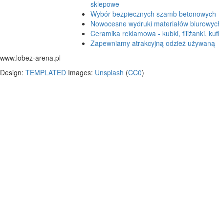
sklepowe
Wybór bezpiecznych szamb betonowych
Nowocesne wydruki materiałów biurowyc
Ceramika reklamowa - kubki, filiżanki, kuf
Zapewniamy atrakcyjną odzież używaną
www.lobez-arena.pl
Design:
TEMPLATED
Images:
Unsplash
(
CC0
)