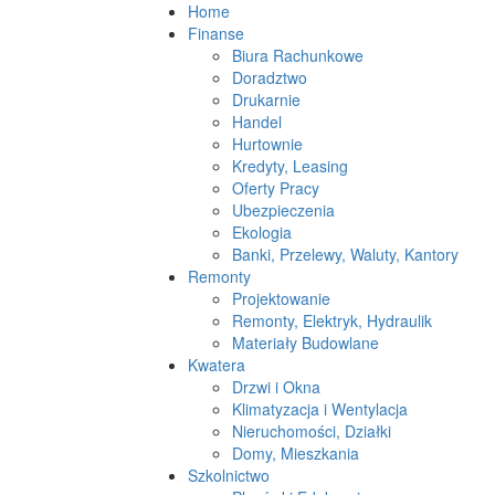
Home
Finanse
Biura Rachunkowe
Doradztwo
Drukarnie
Handel
Hurtownie
Kredyty, Leasing
Oferty Pracy
Ubezpieczenia
Ekologia
Banki, Przelewy, Waluty, Kantory
Remonty
Projektowanie
Remonty, Elektryk, Hydraulik
Materiały Budowlane
Kwatera
Drzwi i Okna
Klimatyzacja i Wentylacja
Nieruchomości, Działki
Domy, Mieszkania
Szkolnictwo