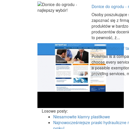
Donice do ogrodu - 
Osoby poszukujące 
zapoznać się z firm
produktów w bardzo 
producentów doceni
to pewność, ż...
Implementation of ta
Polishtax is a compa
choose every service 
a possible exemption 
providing services, ma
Losowe posty:
Niesamowite klamry plastikowe
Najnowocześniejsze praski hydrauliczne 
rynku!