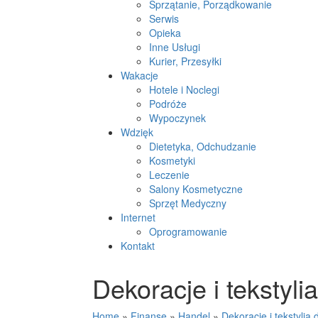
Sprzątanie, Porządkowanie
Serwis
Opieka
Inne Usługi
Kurier, Przesyłki
Wakacje
Hotele i Noclegi
Podróże
Wypoczynek
Wdzięk
Dietetyka, Odchudzanie
Kosmetyki
Leczenie
Salony Kosmetyczne
Sprzęt Medyczny
Internet
Oprogramowanie
Kontakt
Dekoracje i tekstylia
Home
»
Finanse
»
Handel
»
Dekoracje i tekstylia d