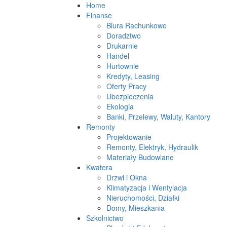
Home
Finanse
Biura Rachunkowe
Doradztwo
Drukarnie
Handel
Hurtownie
Kredyty, Leasing
Oferty Pracy
Ubezpieczenia
Ekologia
Banki, Przelewy, Waluty, Kantory
Remonty
Projektowanie
Remonty, Elektryk, Hydraulik
Materiały Budowlane
Kwatera
Drzwi i Okna
Klimatyzacja i Wentylacja
Nieruchomości, Działki
Domy, Mieszkania
Szkolnictwo