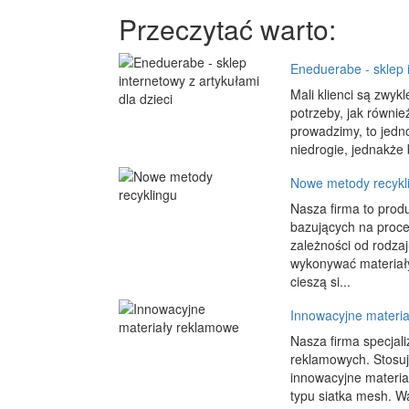
Przeczytać warto:
Eneduerabe - sklep i
Mali klienci są zwyk
potrzeby, jak równie
prowadzimy, to jedno
niedrogie, jednakże 
Nowe metody recykl
Nasza firma to prod
bazujących na proce
zależności od rodza
wykonywać materiał
cieszą si...
Innowacyjne materi
Nasza firma specjal
reklamowych. Stosuj
innowacyjne materiał
typu siatka mesh. W