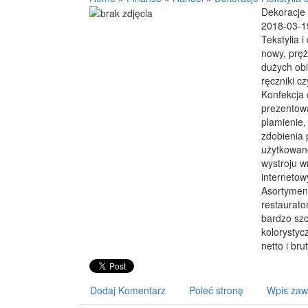
Dekoracje i
2018-03-1
Tekstylia i
nowy, pręż
dużych obi
ręczniki c
Konfekcja 
prezentowa
plamienie,
zdobienia 
użytkowane
wystroju w
internetow
Asortymen
restaurato
bardzo sz
kolorystyc
netto i brut
Dodaj Komentarz
Poleć stronę
Wpis zaw