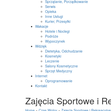
Sprzątanie, Porządkowanie
Serwis
Opieka
Inne Usługi
Kurier, Przesyłki
Wakacje
Hotele i Noclegi
Podróże
Wypoczynek
Wdzięk
Dietetyka, Odchudzanie
Kosmetyki
Leczenie
Salony Kosmetyczne
Sprzęt Medyczny
Internet
Oprogramowanie
Kontakt
Zajęcia Sportowe i R
Home
»
Czas Wolny
»
Zajęcia Sportowe i Rekreacyjne