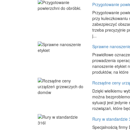
Przygotowanie powie
Przygotowanie powi
przy kuleczkowaniu 
zabezpieczyć obszar
trzeba precyzyjnie 
j...
Sprawne nanoszenie 
Prawidłowe oznacze
prowadzenia operacj
nanoszenie etykiet 
produktów, na które
Rozsądne ceny urz
Dzięki wielkiemu wy
można bezproblemowo
sytuacji jest jedyni
rozwiązań, które będ
Rury w standardzie 
Specjalnością firmy 