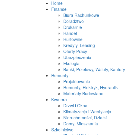
Home
Finanse
Biura Rachunkowe
Doradztwo
Drukarnie
Handel
Hurtownie
Kredyty, Leasing
Oferty Pracy
Ubezpieczenia
Ekologia
Banki, Przelewy, Waluty, Kantory
Remonty
Projektowanie
Remonty, Elektryk, Hydraulik
Materiały Budowlane
Kwatera
Drzwi i Okna
Klimatyzacja i Wentylacja
Nieruchomości, Działki
Domy, Mieszkania
Szkolnictwo