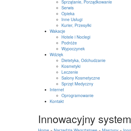
Sprzątanie, Porządkowanie
Serwis
Opieka
Inne Usługi
Kurier, Przesyłki
Wakacje
Hotele i Noclegi
Podróże
Wypoczynek
Wdzięk
Dietetyka, Odchudzanie
Kosmetyki
Leczenie
Salony Kosmetyczne
Sprzęt Medyczny
Internet
Oprogramowanie
Kontakt
Innowacyjny syste
Home
»
Narzędzia Warsztatowe
»
Maszyny
»
Inn