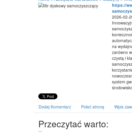
https://ww
samoczysz
2026-02-2
Innowacyjn
samoczysz
koniecznośc
automatyc
na wydajno
zarówno w
czystą i k
samoczyszc
korzystani
nowoczesne
system gwa
środowisko
Dodaj Komentarz
Poleć stronę
Wpis zaw
Przeczytać warto: