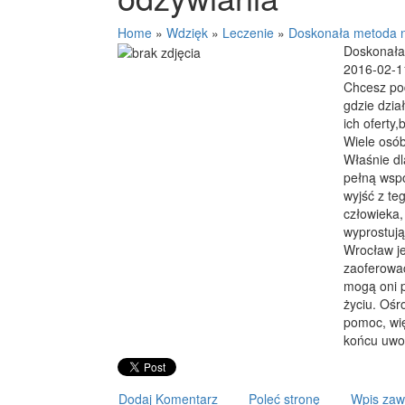
Home
»
Wdzięk
»
Leczenie
»
Doskonała metoda n
Doskonała
2016-02-1
Chcesz pod
gdzie dzia
ich oferty
Wiele osób
Właśnie dl
pełną wspó
wyjść z te
człowieka,
wyprostują
Wrocław je
zaoferować
mogą oni 
życiu. Ośr
pomoc, wię
końcu uwol
Dodaj Komentarz
Poleć stronę
Wpis zaw