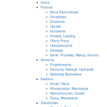
Home
Finanse
Biura Rachunkowe
Doradztwo
Drukarnie
Handel
Hurtownie
Kredyty, Leasing
Oferty Pracy
Ubezpieczenia
Ekologia
Banki, Przelewy, Waluty, Kantory
Remonty
Projektowanie
Remonty, Elektryk, Hydraulik
Materiały Budowlane
Kwatera
Drzwi i Okna
Klimatyzacja i Wentylacja
Nieruchomości, Działki
Domy, Mieszkania
Szkolnictwo