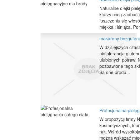
Naturalne olejki pie
którzy chcą zadbać 
łuszczeniu się włosó
miękka i lśniąca. Po
makarony bezgutenow
W dzisiejszych czasa
nietolerancja gluten
ulubionych potraw! 
pozbawione tego sk
Są one produ...
Profesjonalna pielęg
W propozycji firmy 
kosmetycznych, któr
rąk. Wśród wysokoj
można wskazać międz