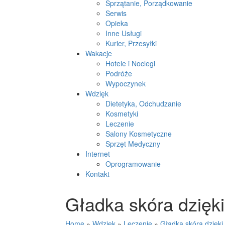
Sprzątanie, Porządkowanie
Serwis
Opieka
Inne Usługi
Kurier, Przesyłki
Wakacje
Hotele i Noclegi
Podróże
Wypoczynek
Wdzięk
Dietetyka, Odchudzanie
Kosmetyki
Leczenie
Salony Kosmetyczne
Sprzęt Medyczny
Internet
Oprogramowanie
Kontakt
Gładka skóra dzięki 
Home
»
Wdzięk
»
Leczenie
»
Gładka skóra dzięki 