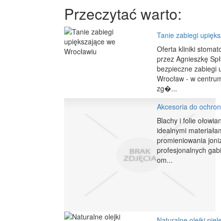
Przeczytać warto:
Tanie zabiegi upięk
Oferta kliniki stoma
przez Agnieszkę Spł
bezpieczne zabiegi 
Wrocław - w centrum 
zg�...
Akcesoria do ochro
Blachy i folie ołowi
idealnymi materiała
promieniowania joni
profesjonalnych gab
om...
Naturalne olejki pie