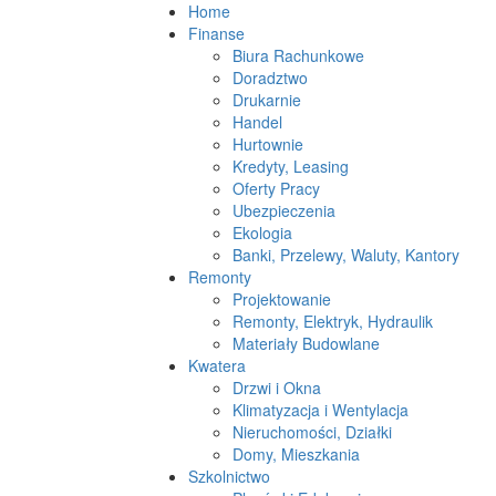
Home
Finanse
Biura Rachunkowe
Doradztwo
Drukarnie
Handel
Hurtownie
Kredyty, Leasing
Oferty Pracy
Ubezpieczenia
Ekologia
Banki, Przelewy, Waluty, Kantory
Remonty
Projektowanie
Remonty, Elektryk, Hydraulik
Materiały Budowlane
Kwatera
Drzwi i Okna
Klimatyzacja i Wentylacja
Nieruchomości, Działki
Domy, Mieszkania
Szkolnictwo