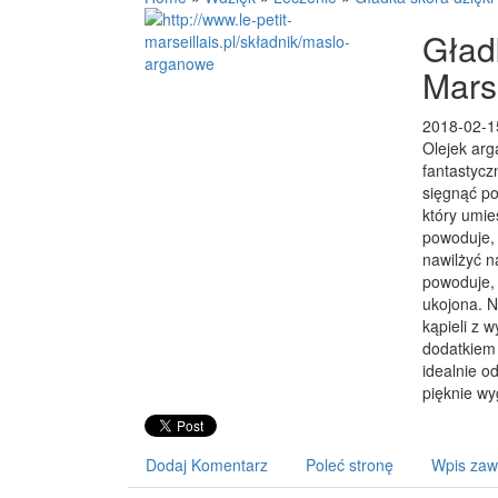
Gładk
Marse
2018-02-1
Olejek arg
fantastycz
sięgnąć po
który umie
powoduje, 
nawilżyć n
powoduje, 
ukojona. N
kąpieli z 
dodatkiem 
idealnie o
pięknie wy
Dodaj Komentarz
Poleć stronę
Wpis zaw