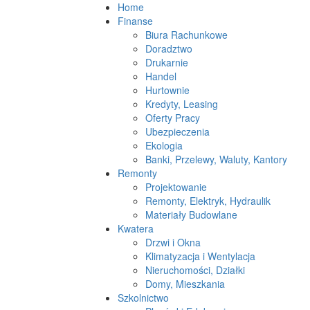
Home
Finanse
Biura Rachunkowe
Doradztwo
Drukarnie
Handel
Hurtownie
Kredyty, Leasing
Oferty Pracy
Ubezpieczenia
Ekologia
Banki, Przelewy, Waluty, Kantory
Remonty
Projektowanie
Remonty, Elektryk, Hydraulik
Materiały Budowlane
Kwatera
Drzwi i Okna
Klimatyzacja i Wentylacja
Nieruchomości, Działki
Domy, Mieszkania
Szkolnictwo