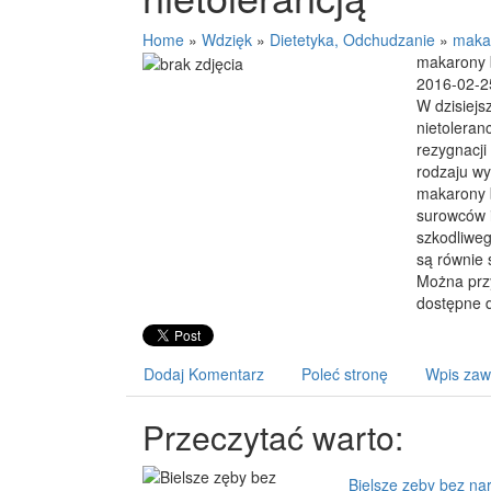
Home
»
Wdzięk
»
Dietetyka, Odchudzanie
»
makar
makarony b
2016-02-2
W dzisiejs
nietoleran
rezygnacji
rodzaju w
makarony 
surowców i
szkodliweg
są równie 
Można przy
dostępne d
Dodaj Komentarz
Poleć stronę
Wpis zaw
Przeczytać warto:
Bielsze zęby bez na