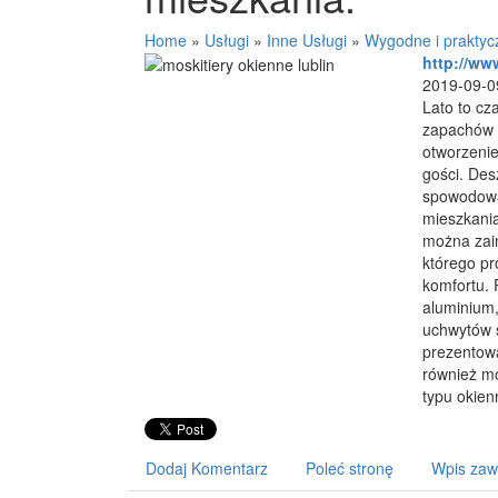
Home
»
Usługi
»
Inne Usługi
»
Wygodne i praktyc
http://www
2019-09-0
Lato to cz
zapachów 
otworzenie
gości. De
spowodowa
mieszkani
można zain
którego pr
komfortu. 
aluminium,
uchwytów s
prezentowa
również mo
typu okien
Dodaj Komentarz
Poleć stronę
Wpis zaw