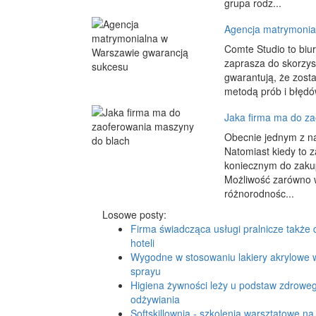
grupa rodz...
Agencja matrymonia
Comte Studio to biu
zaprasza do skorzyst
gwarantują, że zost
metodą prób i błędów
Jaka firma ma do z
Obecnie jednym z na
Natomiast kiedy to 
koniecznym do zaku
Możliwość zarówno w
różnorodnośc...
Losowe posty:
Firma świadcząca usługi pralnicze także 
hoteli
Wygodne w stosowaniu lakiery akrylowe 
sprayu
Higiena żywności leży u podstaw zdrowe
odżywiania
Softskillownia - szkolenia warsztatowe na