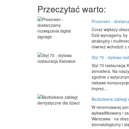
Przeczytać warto:
Proscreen - dostarc
Coraz większy obsza
Dziś wymagamy, by i
atrakcyjny i multim
również wchodzić z n
Styl 70 - stylowa re
Styl 70 restauracja 
atmosfera. Na naszy
zgodnie z wytycznym
ciekawe kompozycje 
imprez...
Bezbolesne zabiegi d
W renomowanej porad
wykwalifikowany i 
Warszawa - na obsza
stomatologiczny i st