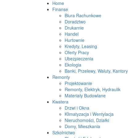
Home
Finanse
Biura Rachunkowe
Doradztwo
Drukarnie
Handel
Hurtownie
Kredyty, Leasing
Oferty Pracy
Ubezpieczenia
Ekologia
Banki, Przelewy, Waluty, Kantory
Remonty
Projektowanie
Remonty, Elektryk, Hydraulik
Materiały Budowlane
Kwatera
Drzwi i Okna
Klimatyzacja i Wentylacja
Nieruchomości, Działki
Domy, Mieszkania
Szkolnictwo