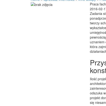
Praca fach
2016-02-1
Zadania st
ponadprzec
tworzy sc
wykształce
umiejętnoś
pewnością 
uznaniem c
która zajm
działaniac
Przy
kons
Ilość proj
architekto
zainteres
odszuka wa
projekt do
się niesam