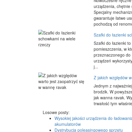
Nowoczesne ręczne o
urządzenia, chętni
Specjalny mechanizm
gwarantuje łatwe usu
pochodzą od renomo
Szafki do łazienki s
Szafki do łazienki 
pomieszczenia, w kt
przeznaczonego do u
urządzeń wykorzysty
j...
Z jakich względów w
Jednym z najważniej
brodzik. W powyższe
jak wanna ravak. Wyk
trwałość tym właśni
Losowe posty:
Wysokiej jakości urządzenia do ładowani
akumulatorów
Dystrybucja poleasingowego sprzętu