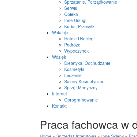
Sprzątanie, Porządkowanie
Serwis
Opieka
Inne Usługi
Kurier, Przesyłki
Wakacje
Hotele i Noclegi
Podróże
Wypoczynek
Wdzięk
Dietetyka, Odchudzanie
Kosmetyki
Leczenie
Salony Kosmetyczne
Sprzęt Medyczny
Internet
Oprogramowanie
Kontakt
Praca fachowca w dz
Home
»
Sprzedaż Interntowa
»
Inne Sklepy
»
Prac