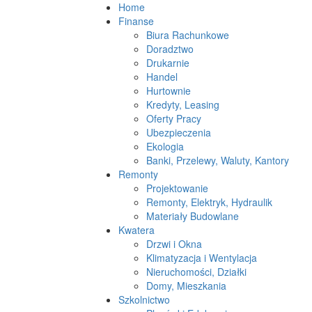
Home
Finanse
Biura Rachunkowe
Doradztwo
Drukarnie
Handel
Hurtownie
Kredyty, Leasing
Oferty Pracy
Ubezpieczenia
Ekologia
Banki, Przelewy, Waluty, Kantory
Remonty
Projektowanie
Remonty, Elektryk, Hydraulik
Materiały Budowlane
Kwatera
Drzwi i Okna
Klimatyzacja i Wentylacja
Nieruchomości, Działki
Domy, Mieszkania
Szkolnictwo