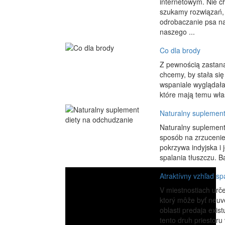
internetowym. Nie c
szukamy rozwiązań,
odrobaczanie psa na
naszego ...
Co dla brody
Z pewnością zastan
chcemy, by stała si
wspaniale wyglądała
które mają temu wła
Naturalny suplement
Naturalny suplement 
sposób na zrzucenie
pokrzywa indyjska i
spalania tłuszczu. B
Atraktívny vzhľad sp
V miestnostiach urč
ktorý môže byť neuve
oblasti predaja exis
tento druh priestoru 