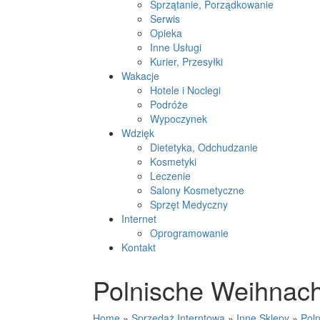
Sprzątanie, Porządkowanie
Serwis
Opieka
Inne Usługi
Kurier, Przesyłki
Wakacje
Hotele i Noclegi
Podróże
Wypoczynek
Wdzięk
Dietetyka, Odchudzanie
Kosmetyki
Leczenie
Salony Kosmetyczne
Sprzęt Medyczny
Internet
Oprogramowanie
Kontakt
Polnische Weihnach
Home
»
Sprzedaż Interntowa
»
Inne Sklepy
»
Pol