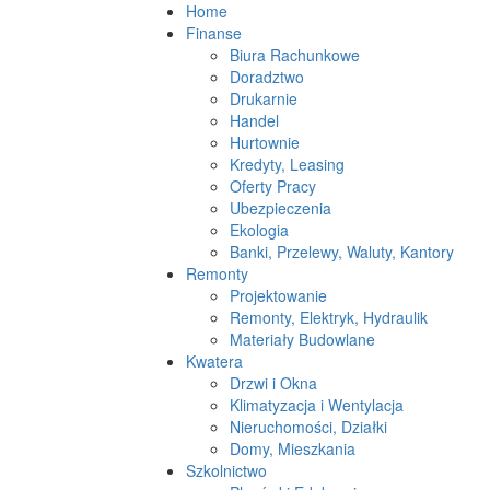
Home
Finanse
Biura Rachunkowe
Doradztwo
Drukarnie
Handel
Hurtownie
Kredyty, Leasing
Oferty Pracy
Ubezpieczenia
Ekologia
Banki, Przelewy, Waluty, Kantory
Remonty
Projektowanie
Remonty, Elektryk, Hydraulik
Materiały Budowlane
Kwatera
Drzwi i Okna
Klimatyzacja i Wentylacja
Nieruchomości, Działki
Domy, Mieszkania
Szkolnictwo