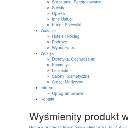
Sprzątanie, Porządkowanie
Serwis
Opieka
Inne Usługi
Kurier, Przesyłki
Wakacje
Hotele i Noclegi
Podróże
Wypoczynek
Wdzięk
Dietetyka, Odchudzanie
Kosmetyki
Leczenie
Salony Kosmetyczne
Sprzęt Medyczny
Internet
Oprogramowanie
Kontakt
Wyśmienity produkt w 
Home
»
Sprzedaż Interntowa
»
Elektronika, RTV, AGD