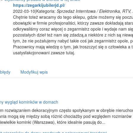
https://zegarkijubilerjd.pl/
2022-03-10
|
Kategoria:
Sprzedaż Interntowa / Elektronika, RTV
Chętnie toteż wracamy do tego sklepu, gdzie możemy się pocz
obowiązki w firmie profesjonaliści, którzy zawsze dokładają sta
odkrywaliśmy coraz więcej o zegarmistrz opole i wydaje nam się
pozostałych dzieł też nam się zdadzą,a niektóre z nich są niewąt
tym, że nie pożałujemy nabyć takie coś jak zegarmistrz opole,
Pracownicy mają wiedzę o tym, jak troszczyć się o człowieka a t
usatysfakcjonowani zawsze tutaj.
 błędy
Modyfikuj wpis
jny wygląd kominków w domach
m rozwiązaniem dekoracyjnym często spotykanym w obrębie nieruchom
ania mogą się między sobą różnić chociażby pod względem rozmiarów
iewielkie kominki (Warszawa), które idealnie pasują do...