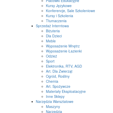
Placówki Edukacyjne
Kursy Językowe
Konferencje, Sale Szkoleniowe
Kursy i Szkolenia
Tłumaczenia
Sprzedaż Interntowa
Biżuteria
Dla Dzieci
Meble
Wyposażenie Wnętrz
Wyposażenie Łazienki
Odzież
Sport
Elektronika, RTV, AGD
Art. Dla Zwierząt
Ogród, Rośliny
Chemia
Art. Spożywcze
Materiały Eksploatacyjne
Inne Sklepy
Narzędzia Warsztatowe
Maszyny
Narzędzia