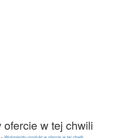
ofercie w tej chwili
»
Wyśmienity produkt w ofercie w tej chwili