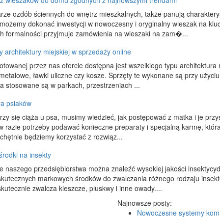
ż wieszaków do domu zgodnych z najnowszymi trendami
ze ozdób ściennych do wnętrz mieszkalnych, także panują charakteryst
możemy dokonać inwestycji w nowoczesny i oryginalny wieszak na kluc
h formalności przyjmuje zamówienia na wieszaki na zam�...
 architektury miejskiej w sprzedaży online
towanej przez nas ofercie dostępna jest wszelkiego typu architektura
 metalowe, ławki uliczne czy kosze. Sprzęty te wykonane są przy użyci
a stosowane są w parkach, przestrzeniach ...
ra psiaków
zy się ciąża u psa, musimy wiedzieć, jak postępować z matka i je prz
w razie potrzeby podawać konieczne preparaty i specjalną karmę, któr
chętnie będziemy korzystać z rozwiąz...
środki na insekty
e naszego przedsiębiorstwa można znaleźć wysokiej jakości insektycydy
kutecznych markowych środków do zwalczania różnego rodzaju insektów
kutecznie zwalcza kleszcze, pluskwy i inne owady....
Najnowsze posty:
Nowoczesne systemy kom