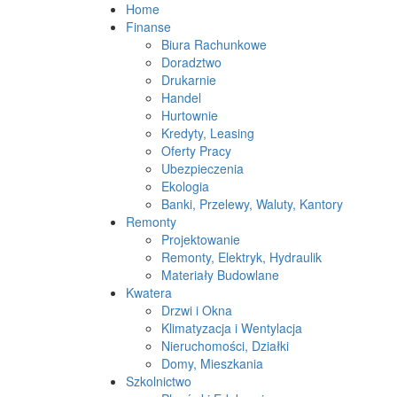
Home
Finanse
Biura Rachunkowe
Doradztwo
Drukarnie
Handel
Hurtownie
Kredyty, Leasing
Oferty Pracy
Ubezpieczenia
Ekologia
Banki, Przelewy, Waluty, Kantory
Remonty
Projektowanie
Remonty, Elektryk, Hydraulik
Materiały Budowlane
Kwatera
Drzwi i Okna
Klimatyzacja i Wentylacja
Nieruchomości, Działki
Domy, Mieszkania
Szkolnictwo