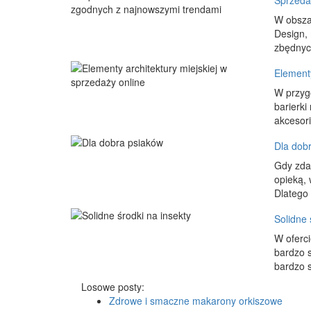
Sprzeda
W obszar
Design, 
zbędnyc
Elementy
W przygo
barierki
akcesori
Dla dob
Gdy zdar
opieką, 
Dlatego 
Solidne 
W oferci
bardzo s
bardzo s
Losowe posty:
Zdrowe i smaczne makarony orkiszowe