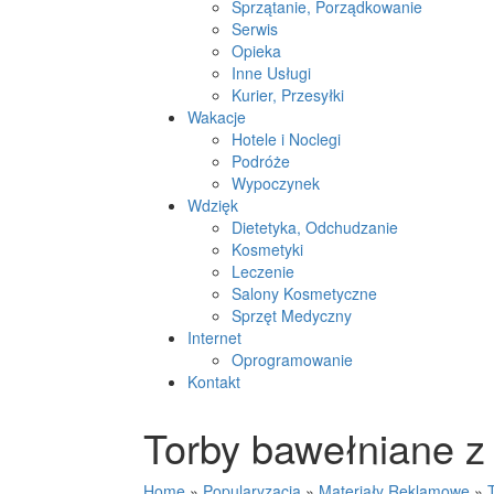
Sprzątanie, Porządkowanie
Serwis
Opieka
Inne Usługi
Kurier, Przesyłki
Wakacje
Hotele i Noclegi
Podróże
Wypoczynek
Wdzięk
Dietetyka, Odchudzanie
Kosmetyki
Leczenie
Salony Kosmetyczne
Sprzęt Medyczny
Internet
Oprogramowanie
Kontakt
Torby bawełniane z
Home
»
Popularyzacja
»
Materiały Reklamowe
»