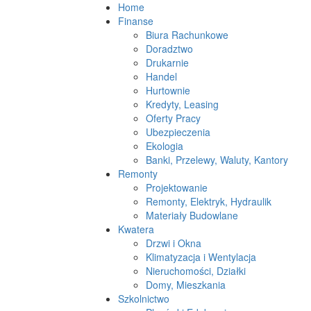
Home
Finanse
Biura Rachunkowe
Doradztwo
Drukarnie
Handel
Hurtownie
Kredyty, Leasing
Oferty Pracy
Ubezpieczenia
Ekologia
Banki, Przelewy, Waluty, Kantory
Remonty
Projektowanie
Remonty, Elektryk, Hydraulik
Materiały Budowlane
Kwatera
Drzwi i Okna
Klimatyzacja i Wentylacja
Nieruchomości, Działki
Domy, Mieszkania
Szkolnictwo