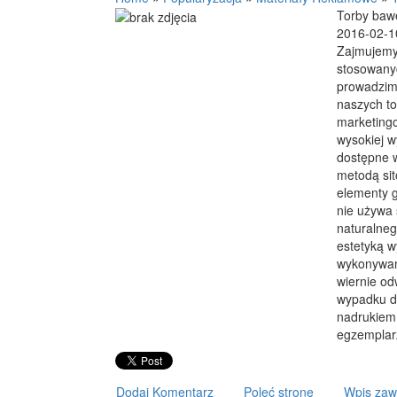
Torby baw
2016-02-1
Zajmujemy
stosowanyc
prowadzimy
naszych to
marketing
wysokiej w
dostępne 
metodą sit
elementy g
nie używa 
naturalneg
estetyką w
wykonywan
wiernie od
wypadku d
nadrukiem 
egzemplar
Dodaj Komentarz
Poleć stronę
Wpis zaw