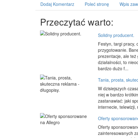
Dodaj Komentarz
Poleć stronę
Wpis zaw
Przeczytać warto:
Solidny producent.
Festyn, targi pracy,
przygotowanie. Ban
prezentacje, ale te
działalności, to nie
bardzo dużo f...
Tania, prosta, skute
W dzisiejszych czas
niej w bardzo krótki
zastanawiać: jaki sp
internecie, telewizji
Oferty sponsorowane
Oferty sponsorowane
zainteresowanych za