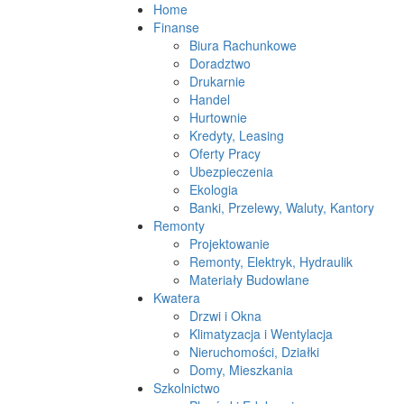
Home
Finanse
Biura Rachunkowe
Doradztwo
Drukarnie
Handel
Hurtownie
Kredyty, Leasing
Oferty Pracy
Ubezpieczenia
Ekologia
Banki, Przelewy, Waluty, Kantory
Remonty
Projektowanie
Remonty, Elektryk, Hydraulik
Materiały Budowlane
Kwatera
Drzwi i Okna
Klimatyzacja i Wentylacja
Nieruchomości, Działki
Domy, Mieszkania
Szkolnictwo