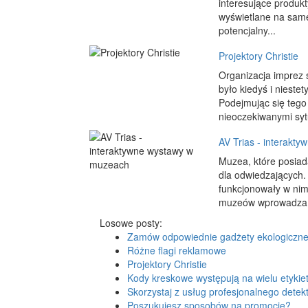
interesujące produk
wyświetlane na samej
potencjalny...
Projektory Christie
Organizacja imprez s
było kiedyś i niestet
Podejmując się tego 
nieoczekiwanymi sytu
AV Trias - interakt
Muzea, które posiad
dla odwiedzających.
funkcjonowały w nim
muzeów wprowadza je 
Losowe posty:
Zamów odpowiednie gadżety ekologiczn
Różne flagi reklamowe
Projektory Christie
Kody kreskowe występują na wielu etykie
Skorzystaj z usług profesjonalnego detek
Poszukujesz sposobów na promocję?