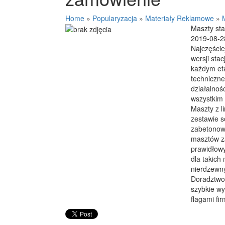
Home
»
Popularyzacja
»
Materiały Reklamowe
»
Maszty st
2019-08-2
Najczęście
wersji sta
każdym eta
techniczne
działalnoś
wszystkim 
Maszty z l
zestawie s
zabetonowa
masztów z
prawidłow
dla takich
nierdzewny
Doradztwo
szybkie wy
flagami fi