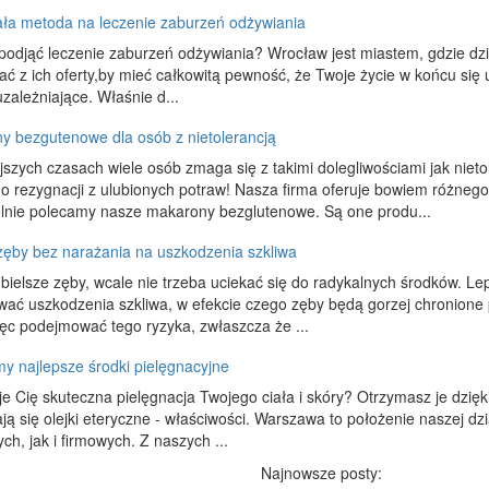
ła metoda na leczenie zaburzeń odżywiania
odjąć leczenie zaburzeń odżywiania? Wrocław jest miastem, gdzie dzia
ać z ich oferty,by mieć całkowitą pewność, że Twoje życie w końcu się 
zależniające. Właśnie d...
y bezgutenowe dla osób z nietolerancją
jszych czasach wiele osób zmaga się z takimi dolegliwościami jak nieto
 rezygnacji z ulubionych potraw! Nasza firma oferuje bowiem różnego
lnie polecamy nasze makarony bezglutenowe. Są one produ...
zęby bez narażania na uszkodzenia szkliwa
bielsze zęby, wcale nie trzeba uciekać się do radykalnych środków. Lep
ć uszkodzenia szkliwa, w efekcie czego zęby będą gorzej chronione p
ęc podejmować tego ryzyka, zwłaszcza że ...
y najlepsze środki pielęgnacyjne
je Cię skuteczna pielęgnacja Twojego ciała i skóry? Otrzymasz je dzięk
ją się olejki eteryczne - właściwości. Warszawa to położenie naszej dz
ch, jak i firmowych. Z naszych ...
Najnowsze posty: