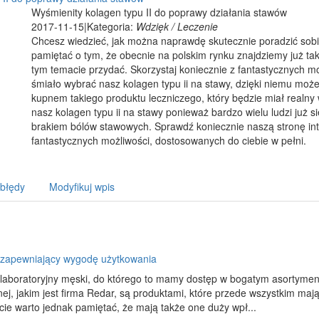
Wyśmienity kolagen typu II do poprawy działania stawów
2017-11-15
|
Kategoria:
Wdzięk / Leczenie
Chcesz wiedzieć, jak można naprawdę skutecznie poradzić sob
pamiętać o tym, że obecnie na polskim rynku znajdziemy już ta
tym temacie przydać. Skorzystaj koniecznie z fantastycznych mo
śmiało wybrać nasz kolagen typu ii na stawy, dzięki niemu moż
kupnem takiego produktu leczniczego, który będzie miał realny
nasz kolagen typu ii na stawy ponieważ bardzo wielu ludzi już 
brakiem bólów stawowych. Sprawdź koniecznie naszą stronę int
fantastycznych możliwości, dostosowanych do ciebie w pełni.
 błędy
Modyfikuj wpis
 zapewniający wygodę użytkowania
 laboratoryjny męski, do którego to mamy dostęp w bogatym asortyme
j, jakim jest firma Redar, są produktami, które przede wszystkim ma
ie warto jednak pamiętać, że mają także one duży wpł...