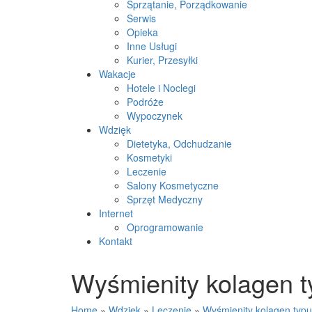
Sprzątanie, Porządkowanie
Serwis
Opieka
Inne Usługi
Kurier, Przesyłki
Wakacje
Hotele i Noclegi
Podróże
Wypoczynek
Wdzięk
Dietetyka, Odchudzanie
Kosmetyki
Leczenie
Salony Kosmetyczne
Sprzęt Medyczny
Internet
Oprogramowanie
Kontakt
Wyśmienity kolagen t
Home
»
Wdzięk
»
Leczenie
»
Wyśmienity kolagen typu