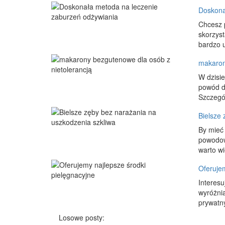
Doskona
Chcesz p
skorzyst
bardzo u
makaron
W dzisie
powód do
Szczegó
Bielsze 
By mieć 
powodowa
warto wi
Oferujem
Interesu
wyróżnia
prywatny
Losowe posty: