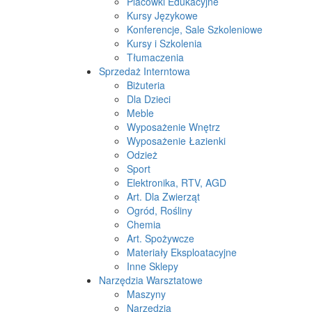
Placówki Edukacyjne
Kursy Językowe
Konferencje, Sale Szkoleniowe
Kursy i Szkolenia
Tłumaczenia
Sprzedaż Interntowa
Biżuteria
Dla Dzieci
Meble
Wyposażenie Wnętrz
Wyposażenie Łazienki
Odzież
Sport
Elektronika, RTV, AGD
Art. Dla Zwierząt
Ogród, Rośliny
Chemia
Art. Spożywcze
Materiały Eksploatacyjne
Inne Sklepy
Narzędzia Warsztatowe
Maszyny
Narzędzia