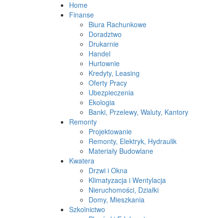
Home
Finanse
Biura Rachunkowe
Doradztwo
Drukarnie
Handel
Hurtownie
Kredyty, Leasing
Oferty Pracy
Ubezpieczenia
Ekologia
Banki, Przelewy, Waluty, Kantory
Remonty
Projektowanie
Remonty, Elektryk, Hydraulik
Materiały Budowlane
Kwatera
Drzwi i Okna
Klimatyzacja i Wentylacja
Nieruchomości, Działki
Domy, Mieszkania
Szkolnictwo