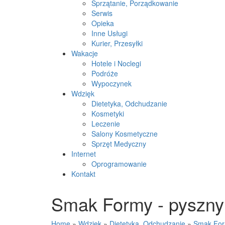
Sprzątanie, Porządkowanie
Serwis
Opieka
Inne Usługi
Kurier, Przesyłki
Wakacje
Hotele i Noclegi
Podróże
Wypoczynek
Wdzięk
Dietetyka, Odchudzanie
Kosmetyki
Leczenie
Salony Kosmetyczne
Sprzęt Medyczny
Internet
Oprogramowanie
Kontakt
Smak Formy - pyszny 
Home
»
Wdzięk
»
Dietetyka, Odchudzanie
»
Smak Form