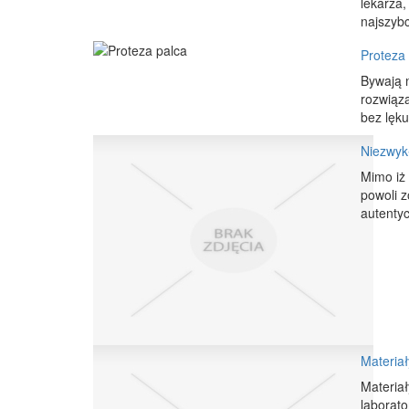
lekarza,
najszybc
Proteza
Bywają n
rozwiąza
bez lęku
Niezwykł
Mimo iż
powoli z
autentyc
Materiał
Materiał
laborato