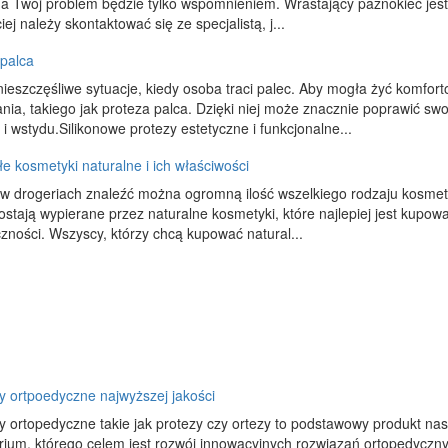
 a Twój problem będzie tylko wspomnieniem. Wrastający paznokieć jest 
iej należy skontaktować się ze specjalistą, j...
 palca
ieszczęśliwe sytuacje, kiedy osoba traci palec. Aby mogła żyć komfor
nia, takiego jak proteza palca. Dzięki niej może znacznie poprawić 
 i wstydu.Silikonowe protezy estetyczne i funkcjonalne...
e kosmetyki naturalne i ich właściwości
 w drogeriach znaleźć można ogromną ilość wszelkiego rodzaju kosm
ostają wypierane przez naturalne kosmetyki, które najlepiej jest kupow
zności. Wszyscy, którzy chcą kupować natural...
y ortpoedyczne najwyższej jakości
y ortopedyczne takie jak protezy czy ortezy to podstawowy produkt na
rium, którego celem jest rozwój innowacyjnych rozwiązań ortopedyczny