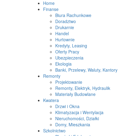
Home
Finanse
Biura Rachunkowe
Doradztwo
Drukarnie
Handel
Hurtownie
Kredyty, Leasing
Oferty Pracy
Ubezpieczenia
Ekologia
Banki, Przelewy, Waluty, Kantory
Remonty
Projektowanie
Remonty, Elektryk, Hydraulik
Materiały Budowlane
Kwatera
Drzwi i Okna
Klimatyzacja i Wentylacja
Nieruchomości, Działki
Domy, Mieszkania
Szkolnictwo