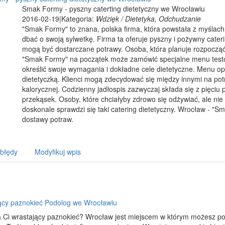
Smak Formy - pyszny caterting dietetyczny we Wrocławiu
2016-02-19
|
Kategoria:
Wdzięk / Dietetyka, Odchudzanie
"Smak Formy" to znana, polska firma, która powstała z myślach
dbać o swoją sylwetkę. Firma ta oferuje pyszny i pożywny cateri
mogą być dostarczane potrawy. Osoba, która planuje rozpoczą
"Smak Formy" na początek może zamówić specjalne menu testow
określić swoje wymagania i dokładne cele dietetyczne. Menu 
dietetyczką. Klienci mogą zdecydować się między innymi na potr
kalorycznej. Codzienny jadłospis zazwyczaj składa się z pięciu
przekąsek. Osoby, które chciałyby zdrowo się odżywiać, ale ni
doskonale sprawdzi się taki catering dietetyczny. Wrocław - "S
dostawy potraw.
 błędy
Modyfikuj wpis
ący paznokieć Podolog we Wrocławiu
 Ci wrastający paznokieć? Wrocław jest miejscem w którym możesz poz