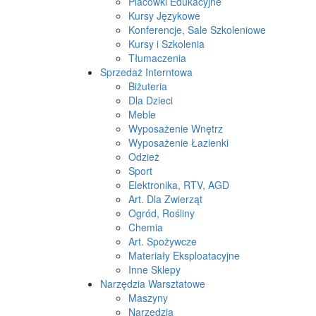
Placówki Edukacyjne
Kursy Językowe
Konferencje, Sale Szkoleniowe
Kursy i Szkolenia
Tłumaczenia
Sprzedaż Interntowa
Biżuteria
Dla Dzieci
Meble
Wyposażenie Wnętrz
Wyposażenie Łazienki
Odzież
Sport
Elektronika, RTV, AGD
Art. Dla Zwierząt
Ogród, Rośliny
Chemia
Art. Spożywcze
Materiały Eksploatacyjne
Inne Sklepy
Narzędzia Warsztatowe
Maszyny
Narzędzia