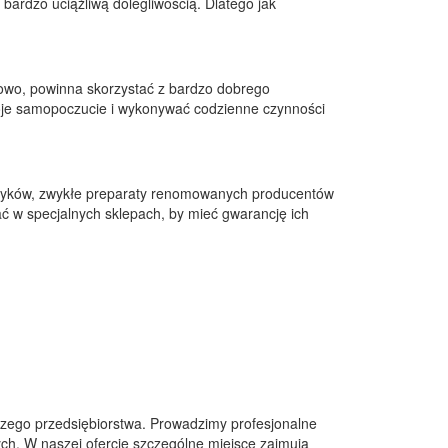
bardzo uciążliwą dolegliwością. Dlatego jak
towo, powinna skorzystać z bardzo dobrego
swoje samopoczucie i wykonywać codzienne czynności
etyków, zwykłe preparaty renomowanych producentów
ać w specjalnych sklepach, by mieć gwarancję ich
szego przedsiębiorstwa. Prowadzimy profesjonalne
ch. W naszej ofercie szczególne miejsce zajmują