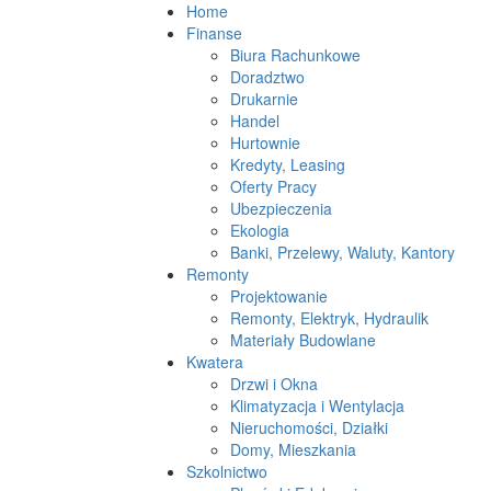
Home
Finanse
Biura Rachunkowe
Doradztwo
Drukarnie
Handel
Hurtownie
Kredyty, Leasing
Oferty Pracy
Ubezpieczenia
Ekologia
Banki, Przelewy, Waluty, Kantory
Remonty
Projektowanie
Remonty, Elektryk, Hydraulik
Materiały Budowlane
Kwatera
Drzwi i Okna
Klimatyzacja i Wentylacja
Nieruchomości, Działki
Domy, Mieszkania
Szkolnictwo