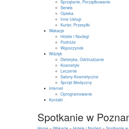
Sprzątanie, Porządkowanie
Serwis
Opieka
Inne Usługi
Kurier, Przesyłki
Wakacje
Hotele i Noclegi
Podróże
Wypoczynek
Wdzięk
Dietetyka, Odchudzanie
Kosmetyki
Leczenie
Salony Kosmetyczne
Sprzęt Medyczny
Internet
Oprogramowanie
Kontakt
Spotkanie w Pozna
Home
»
Wakacje
»
Hotele i Noclegi
»
Spotkanie w