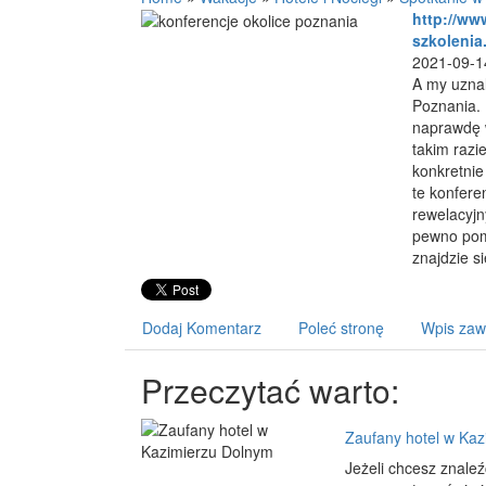
http://ww
szkolenia
2021-09-1
A my uznal
Poznania. P
naprawdę w
takim razi
konkretni
te konfere
rewelacyjn
pewno pom
znajdzie s
Dodaj Komentarz
Poleć stronę
Wpis zaw
Przeczytać warto:
Zaufany hotel w Ka
Jeżeli chcesz znaleź