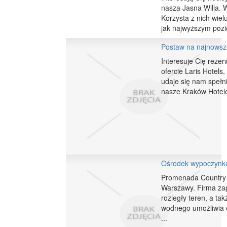
nasza Jasna Willa. W
Korzysta z nich wiel
jak najwyższym pozi
Postaw na najnowsze
Interesuje Cię reze
ofercie Laris Hotels
udaje się nam spełni
nasze Kraków Hotele 
Ośrodek wypoczynk
Promenada Country o
Warszawy. Firma zape
rozległy teren, a t
wodnego umożliwia 
...