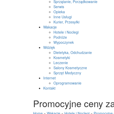
Sprzątanie, Porządkowanie
Serwis
Opieka
Inne Usługi
Kurier, Przesyłki
Wakacje
Hotele i Noclegi
Podróże
Wypoczynek
Wdzięk
Dietetyka, Odchudzanie
Kosmetyki
Leczenie
Salony Kosmetyczne
Sprzęt Medyczny
Internet
Oprogramowanie
Kontakt
Promocyjne ceny z
Home
»
Wakacje
»
Hotele i Noclegi
»
Promocyjne 