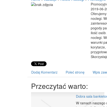
Promocyjn
2019-06-2
Oferujemy
noclegi. 
zaintereso
pogody pa
ilość osób
noclegi. W
warunki pa
korytarze,
przygotow
Skorzystaj
Dodaj Komentarz
Poleć stronę
Wpis zaw
Przeczytać warto:
Dobra sala bankiet
W ramach naszego no