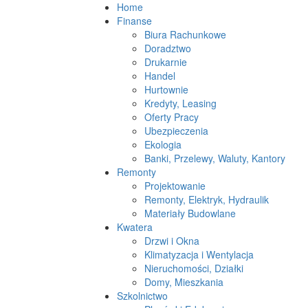
Home
Finanse
Biura Rachunkowe
Doradztwo
Drukarnie
Handel
Hurtownie
Kredyty, Leasing
Oferty Pracy
Ubezpieczenia
Ekologia
Banki, Przelewy, Waluty, Kantory
Remonty
Projektowanie
Remonty, Elektryk, Hydraulik
Materiały Budowlane
Kwatera
Drzwi i Okna
Klimatyzacja i Wentylacja
Nieruchomości, Działki
Domy, Mieszkania
Szkolnictwo