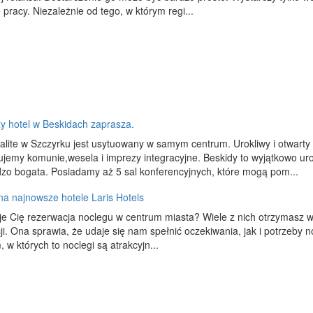
 pracy. Niezależnie od tego, w którym regi...
y hotel w Beskidach zaprasza.
alite w Szczyrku jest usytuowany w samym centrum. Urokliwy i otwart
jemy komunie,wesela i imprezy integracyjne. Beskidy to wyjątkowo ur
dzo bogata. Posiadamy aż 5 sal konferencyjnych, które mogą pom...
a najnowsze hotele Laris Hotels
je Cię rezerwacja noclegu w centrum miasta? Wiele z nich otrzymasz w 
cji. Ona sprawia, że udaje się nam spełnić oczekiwania, jak i potrzeby
 w których to noclegi są atrakcyjn...