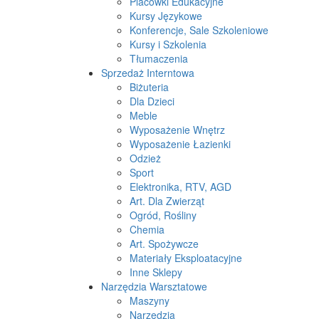
Placówki Edukacyjne
Kursy Językowe
Konferencje, Sale Szkoleniowe
Kursy i Szkolenia
Tłumaczenia
Sprzedaż Interntowa
Biżuteria
Dla Dzieci
Meble
Wyposażenie Wnętrz
Wyposażenie Łazienki
Odzież
Sport
Elektronika, RTV, AGD
Art. Dla Zwierząt
Ogród, Rośliny
Chemia
Art. Spożywcze
Materiały Eksploatacyjne
Inne Sklepy
Narzędzia Warsztatowe
Maszyny
Narzędzia