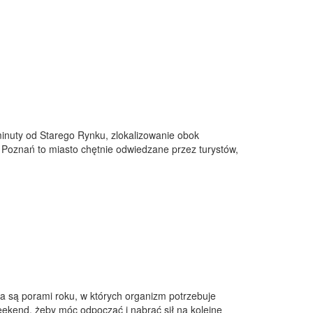
nuty od Starego Rynku, zlokalizowanie obok
. Poznań to miasto chętnie odwiedzane przez turystów,
ma są porami roku, w których organizm potrzebuje
eekend, żeby móc odpocząć i nabrać sił na kolejne