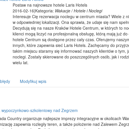
Postaw na najnowsze hotele Laris Hotels
2016-02-16
|
Kategoria:
Wakacje / Hotele i Noclegi
Interesuje Cię rezerwacja noclegu w centrum miasta? Wiele z ni
w odpowiedniej lokalizacji. Ona sprawia, że udaje się nam spełn
Decydują się na nasze Kraków Hotele Centrum, w których to n
klienci mogą liczyć na profesjonalną obsługę, którą mają już 
hotele Centrum są dostępne przez cały czas. Oferujemy naszym 
innych, które zapewnia sieć Laris Hotels. Zachęcamy do przyjrze
takim miejscu staramy się informować naszych klientów o tym, 
noclegi. Zostały skierowane do poszczególnych osób, jak i rodzi
wielu lat.
 błędy
Modyfikuj wpis
 wypoczynkowo-szkoleniowy nad Zegrzem
a Country organizuje najlepsze imprezy integracyjne w okolicach Wars
anizację zapewnia rozległy teren, a także położenie nad Zalewem Zeg