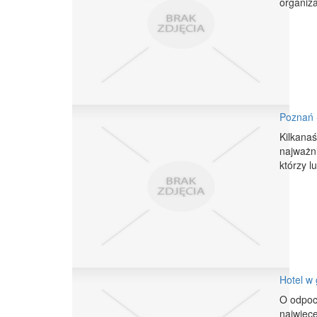
organiz
Poznań 
Kilkana
najważni
którzy l
Hotel w
O odpocz
najwięce