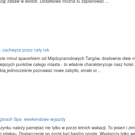
ację zabaw w wodze. Dodatkowo można tu zaplanować ...
- zachwyca przez cały rok
ście minut spacerkiem od Międzynarodowych Targów, dosłownie dwie mi
ejszych punktów całego miasta - to właśnie charakteryzuje nasz hotel
ubią jednocześnie poznawać nowe zabytki, smaki or...
 górach Spa- weekendowe wyjazdy
ynku należy pamiętać nie tylko w porze letnich wakacji. To jesień i zi
j relaksu. Dostarczenie go może być bardzo proste. Wystarczy tylko w