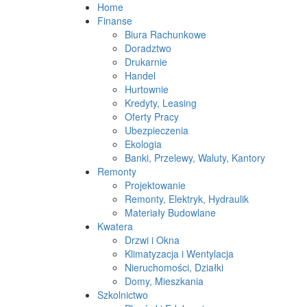
Home
Finanse
Biura Rachunkowe
Doradztwo
Drukarnie
Handel
Hurtownie
Kredyty, Leasing
Oferty Pracy
Ubezpieczenia
Ekologia
Banki, Przelewy, Waluty, Kantory
Remonty
Projektowanie
Remonty, Elektryk, Hydraulik
Materiały Budowlane
Kwatera
Drzwi i Okna
Klimatyzacja i Wentylacja
Nieruchomości, Działki
Domy, Mieszkania
Szkolnictwo