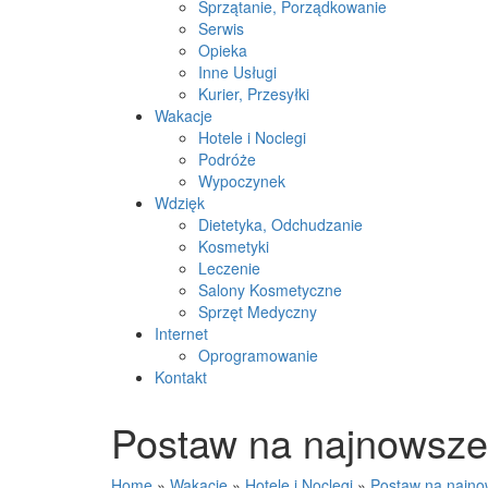
Sprzątanie, Porządkowanie
Serwis
Opieka
Inne Usługi
Kurier, Przesyłki
Wakacje
Hotele i Noclegi
Podróże
Wypoczynek
Wdzięk
Dietetyka, Odchudzanie
Kosmetyki
Leczenie
Salony Kosmetyczne
Sprzęt Medyczny
Internet
Oprogramowanie
Kontakt
Postaw na najnowsze 
Home
»
Wakacje
»
Hotele i Noclegi
»
Postaw na najnow