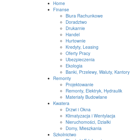
Home
Finanse
Biura Rachunkowe
Doradztwo
Drukarnie
Handel
Hurtownie
Kredyty, Leasing
Oferty Pracy
Ubezpieczenia
Ekologia
Banki, Przelewy, Waluty, Kantory
Remonty
Projektowanie
Remonty, Elektryk, Hydraulik
Materiały Budowlane
Kwatera
Drzwi i Okna
Klimatyzacja i Wentylacja
Nieruchomości, Działki
Domy, Mieszkania
Szkolnictwo