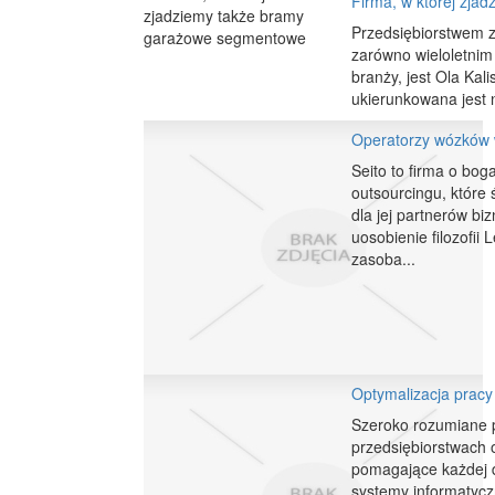
Firma, w której zj
Przedsiębiorstwem z
zarówno wieloletnim 
branży, jest Ola Ka
ukierunkowana jest 
Operatorzy wózków 
Seito to firma o bog
outsourcingu, które
dla jej partnerów bi
uosobienie filozofi
zasoba...
Optymalizacja pracy
Szeroko rozumiane p
przedsiębiorstwach
pomagające każdej d
systemy informatycz