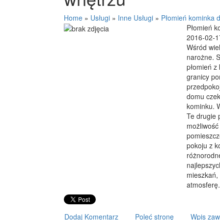
Home
»
Usługi
»
Inne Usługi
»
Płomień kominka 
Płomień k
2016-02-1
Wśród wie
narożne. S
płomień z 
granicy po
przedpoko
domu czeka
kominku. W
Te drugie 
możliwość 
pomieszcze
pokoju z k
różnorodn
najlepszy
mieszkań,
atmosferę.
Dodaj Komentarz
Poleć stronę
Wpis zaw