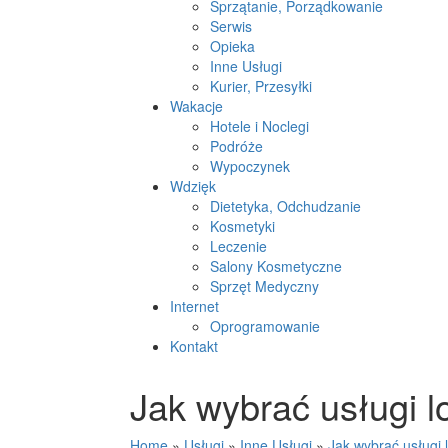
Sprzątanie, Porządkowanie
Serwis
Opieka
Inne Usługi
Kurier, Przesyłki
Wakacje
Hotele i Noclegi
Podróże
Wypoczynek
Wdzięk
Dietetyka, Odchudzanie
Kosmetyki
Leczenie
Salony Kosmetyczne
Sprzęt Medyczny
Internet
Oprogramowanie
Kontakt
Jak wybrać usługi l
Home
»
Usługi
»
Inne Usługi
»
Jak wybrać usługi 