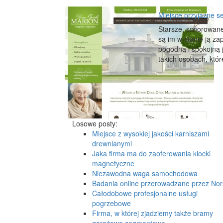
Miejsce przyjazne 
Starsze, schorowane
są im w stanie ją 
pogodną i spokojną j
takich osobach, któ
Losowe posty:
Miejsce z wysokiej jakości karniszami
drewnianymi
Jaka firma ma do zaoferowania klocki
magnetyczne
Niezawodna waga samochodowa
Badania online przerowadzane przez Nor
Całodobowe profesjonalne usługi
pogrzebowe
Firma, w której zjadziemy także bramy