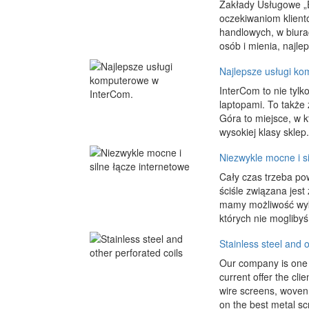
Zakłady Usługowe „E
oczekiwaniom klient
handlowych, w biura
osób i mienia, najle
Najlepsze usługi k
InterCom to nie tyl
laptopami. To także 
Góra to miejsce, w k
wysokiej klasy sklep.
Niezwykle mocne i si
Cały czas trzeba pow
ściśle związana jest 
mamy możliwość wyko
których nie mogliby
Stainless steel and o
Our company is one o
current offer the cl
wire screens, wove
on the best metal sc