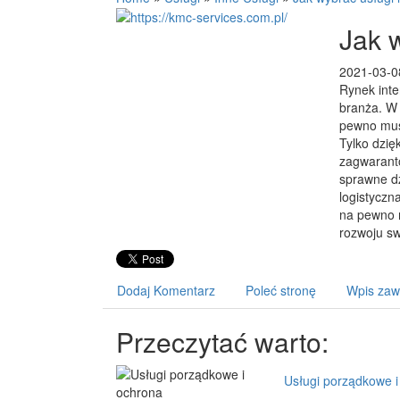
Jak 
2021-03-0
Rynek inte
branża. W 
pewno musi
Tylko dzię
zagwaranto
sprawne dz
logistycz
na pewno n
rozwoju sw
Dodaj Komentarz
Poleć stronę
Wpis zaw
Przeczytać warto:
Usługi porządkowe i