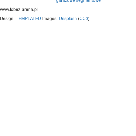
garażowe segmentowe
www.lobez-arena.pl
Design:
TEMPLATED
Images:
Unsplash
(
CC0
)