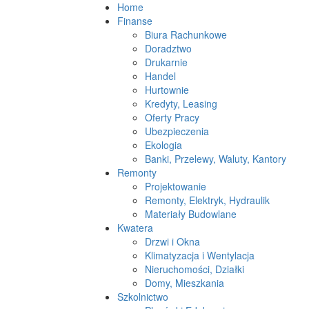
Home
Finanse
Biura Rachunkowe
Doradztwo
Drukarnie
Handel
Hurtownie
Kredyty, Leasing
Oferty Pracy
Ubezpieczenia
Ekologia
Banki, Przelewy, Waluty, Kantory
Remonty
Projektowanie
Remonty, Elektryk, Hydraulik
Materiały Budowlane
Kwatera
Drzwi i Okna
Klimatyzacja i Wentylacja
Nieruchomości, Działki
Domy, Mieszkania
Szkolnictwo