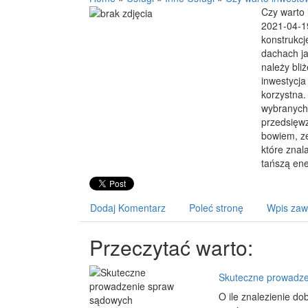
Czy warto 
2021-04-1
konstrukcj
dachach ja
należy bli
inwestycja
korzystna.
wybranych 
przedsięwz
bowiem, ze
które znal
tańszą ene
Dodaj Komentarz
Poleć stronę
Wpis zaw
Przeczytać warto:
Skuteczne prowadze
O ile znalezienie d