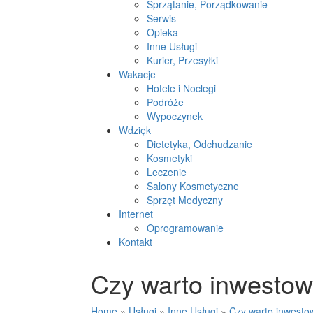
Sprzątanie, Porządkowanie
Serwis
Opieka
Inne Usługi
Kurier, Przesyłki
Wakacje
Hotele i Noclegi
Podróże
Wypoczynek
Wdzięk
Dietetyka, Odchudzanie
Kosmetyki
Leczenie
Salony Kosmetyczne
Sprzęt Medyczny
Internet
Oprogramowanie
Kontakt
Czy warto inwestow
Home
»
Usługi
»
Inne Usługi
»
Czy warto inwesto