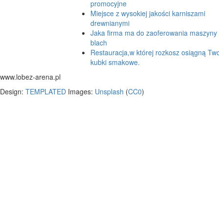
promocyjne
Miejsce z wysokiej jakości karniszami
drewnianymi
Jaka firma ma do zaoferowania maszyny
blach
Restauracja,w której rozkosz osiągną Tw
kubki smakowe.
www.lobez-arena.pl
Design:
TEMPLATED
Images:
Unsplash
(
CC0
)