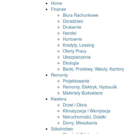
Home
Finanse
Biura Rachunkowe
Doradztwo
Drukarnie
Handel
Hurtownie
Kredyty, Leasing
Oferty Pracy
Ubezpieczenia
Ekologia
Banki, Przelewy, Waluty, Kantory
Remonty
Projektowanie
Remonty, Elektryk, Hydraulik
Materiały Budowlane
Kwatera
Drzwi i Okna
Klimatyzacja i Wentylacja
Nieruchomości, Działki
Domy, Mieszkania
Szkolnictwo