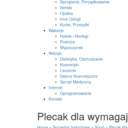
Sprzątanie, Porządkowanie
Serwis
Opieka
Inne Usługi
Kurier, Przesyłki
Wakacje
Hotele i Noclegi
Podróże
Wypoczynek
Wdzięk
Dietetyka, Odchudzanie
Kosmetyki
Leczenie
Salony Kosmetyczne
Sprzęt Medyczny
Internet
Oprogramowanie
Kontakt
Plecak dla wymaga
Home
»
Sprzedaż Interntowa
»
Sport
»
Plecak dl