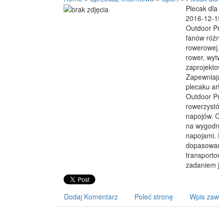
Plecak dl
2016-12-1
Outdoor Pr
fanów różn
rowerowej.
rower, wy
zaprojekt
Zapewniaj
plecaku ar
Outdoor Pr
rowerzyst
napojów. C
na wygodne
napojami. 
dopasowani
transporto
zadaniem j
Dodaj Komentarz
Poleć stronę
Wpis zaw