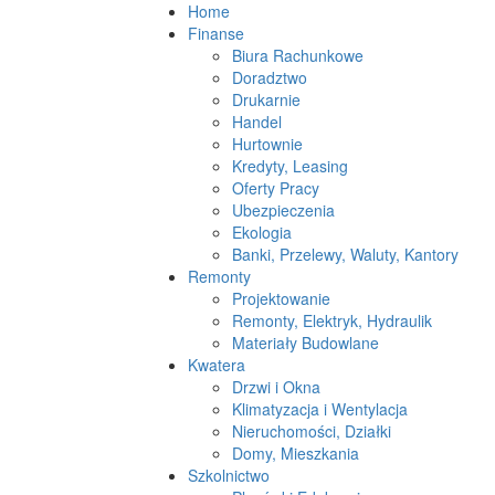
Home
Finanse
Biura Rachunkowe
Doradztwo
Drukarnie
Handel
Hurtownie
Kredyty, Leasing
Oferty Pracy
Ubezpieczenia
Ekologia
Banki, Przelewy, Waluty, Kantory
Remonty
Projektowanie
Remonty, Elektryk, Hydraulik
Materiały Budowlane
Kwatera
Drzwi i Okna
Klimatyzacja i Wentylacja
Nieruchomości, Działki
Domy, Mieszkania
Szkolnictwo