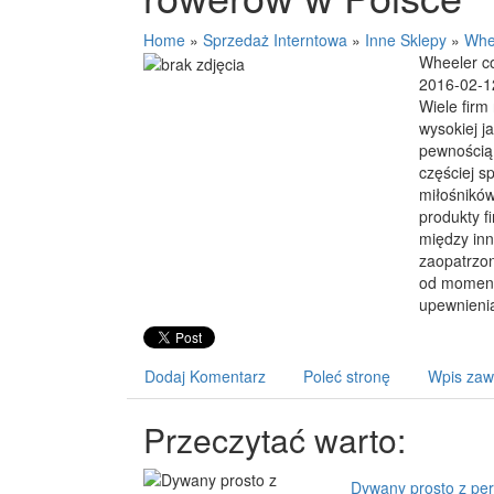
Home
»
Sprzedaż Interntowa
»
Inne Sklepy
»
Whe
Wheeler c
2016-02-1
Wiele firm
wysokiej j
pewnością 
częściej s
miłośników
produkty f
między in
zaopatrzon
od momentu
upewnienia
Dodaj Komentarz
Poleć stronę
Wpis zaw
Przeczytać warto:
Dywany prosto z pers