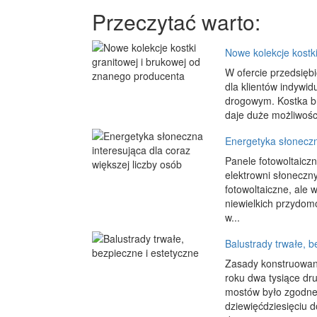
Przeczytać warto:
Nowe kolekcje kostk
W ofercie przedsiębi
dla klientów indywi
drogowym. Kostka b
daje duże możliwośc
Energetyka słoneczna
Panele fotowoltaicz
elektrowni słoneczn
fotowoltaiczne, ale 
niewielkich przydom
w...
Balustrady trwałe, b
Zasady konstruowania
roku dwa tysiące dr
mostów było zgodne
dziewięćdziesięciu 