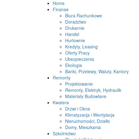
Home
Finanse
Biura Rachunkowe
Doradztwo
Drukarnie
Handel
Hurtownie
Kredyty, Leasing
Oferty Pracy
Ubezpieczenia
Ekologia
Banki, Przelewy, Waluty, Kantory
Remonty
Projektowanie
Remonty, Elektryk, Hydraulik
Materiały Budowlane
Kwatera
Drzwi i Okna
Klimatyzacja i Wentylacja
Nieruchomości, Działki
Domy, Mieszkania
Szkolnictwo