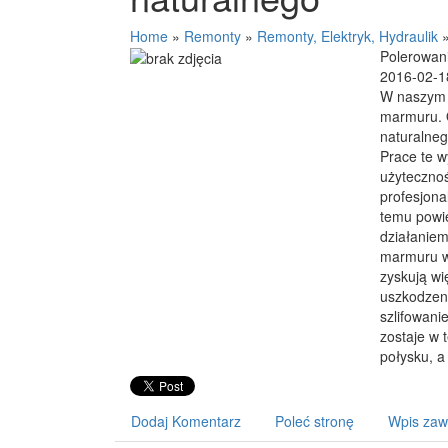
Home
»
Remonty
»
Remonty, Elektryk, Hydraulik
Polerowan
2016-02-1
W naszym z
marmuru. 
naturalneg
Prace te 
użytecznoś
profesjonal
temu powie
działaniem
marmuru wy
zyskują wi
uszkodzeni
szlifowan
zostaje w 
połysku, a
Dodaj Komentarz
Poleć stronę
Wpis zaw