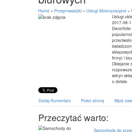
Home
»
Przeprowadzki
»
Usługi Motoryzacyjne
»
Usługi okl
2017-08-1
Decorfolie
popularnoś
przeciwsł
świadczony
sklepowych
firmy) i b
Oklejanie 
rozpowsze
witryn skl
o detale.
Dodaj Komentarz
Poleć stronę
Wpis zaw
Przeczytać warto:
Samochody do przew