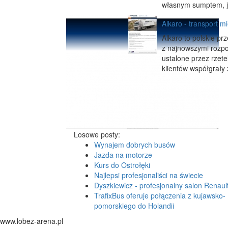
własnym sumptem, je
Alkaro - transport m
Alkaro to polskie pr
z najnowszymi rozpo
ustalone przez rzet
klientów współgrały
Losowe posty:
Wynajem dobrych busów
Jazda na motorze
Kurs do Ostrołęki
Najlepsi profesjonaliści na świecie
Dyszkiewicz - profesjonalny salon Renaul
TrafixBus oferuje połączenia z kujawsko-
pomorskiego do Holandii
www.lobez-arena.pl