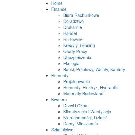
Home
Finanse
Biura Rachunkowe
Doradztwo
Drukarnie
Handel
Hurtownie
Kredyty, Leasing
Oferty Pracy
Ubezpieczenia
Ekologia
Banki, Przelewy, Waluty, Kantory
Remonty
Projektowanie
Remonty, Elektryk, Hydraulik
Materiały Budowlane
Kwatera
Drzwi i Okna
Klimatyzacja i Wentylacja
Nieruchomości, Działki
Domy, Mieszkania
Szkolnictwo