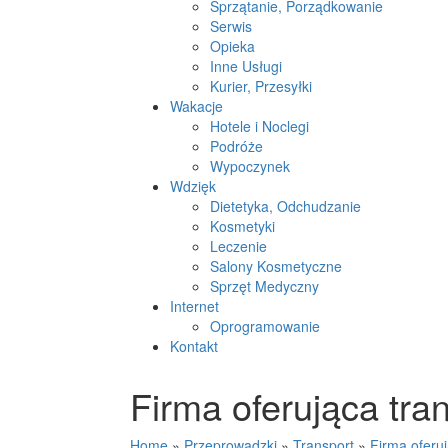
Sprzątanie, Porządkowanie
Serwis
Opieka
Inne Usługi
Kurier, Przesyłki
Wakacje
Hotele i Noclegi
Podróże
Wypoczynek
Wdzięk
Dietetyka, Odchudzanie
Kosmetyki
Leczenie
Salony Kosmetyczne
Sprzęt Medyczny
Internet
Oprogramowanie
Kontakt
Firma oferująca tra
Home
»
Przeprowadzki
»
Transport
»
Firma oferu