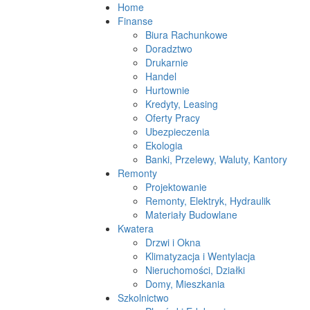
Home
Finanse
Biura Rachunkowe
Doradztwo
Drukarnie
Handel
Hurtownie
Kredyty, Leasing
Oferty Pracy
Ubezpieczenia
Ekologia
Banki, Przelewy, Waluty, Kantory
Remonty
Projektowanie
Remonty, Elektryk, Hydraulik
Materiały Budowlane
Kwatera
Drzwi i Okna
Klimatyzacja i Wentylacja
Nieruchomości, Działki
Domy, Mieszkania
Szkolnictwo