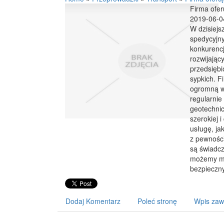
Firma ofer
2019-06-0
W dzisiejs
spedycyjny
konkurencj
rozwijając
przedsiębio
sypkich. F
ogromną wie
regularnie
geotechnic
szerokiej 
usługę, ja
z pewności
są świadcz
możemy mi
bezpieczny
Dodaj Komentarz
Poleć stronę
Wpis zaw