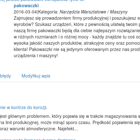
pakowaczki
2016-03-04
|
Kategoria:
Narzędzia Warsztatowe / Maszyny
Zajmujesz się prowadzeniem firmy produkcyjnej i poszukujesz 
wyrobów? Szukasz urządzeń, które z pewnością ułatwią twoim 
naszą firmę pakowaczki będą dla ciebie najlepszym rozwiązanie
w różnych rozmiarach i o różnej mocy - każdy znajdzie tu coś
wysoka jakość naszych produktów, atrakcyjne ceny oraz pomoc
klienta! Pakowaczki nie są jedynym oferowanym przez nas produ
urządzenia i maszyny!
 błędy
Modyfikuj wpis
ie w kontrze do korozji.
jest głównym problemem, który pojawia się w trakcie magazynowania st
na linii produkcyjnej, może minąć sporo czasu. Prędkość pojawienia si
l oraz warunki atmosferyczne. Najefekt...