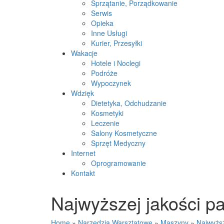
Sprzątanie, Porządkowanie
Serwis
Opieka
Inne Usługi
Kurier, Przesyłki
Wakacje
Hotele i Noclegi
Podróże
Wypoczynek
Wdzięk
Dietetyka, Odchudzanie
Kosmetyki
Leczenie
Salony Kosmetyczne
Sprzęt Medyczny
Internet
Oprogramowanie
Kontakt
Najwyższej jakości pa
Home
»
Narzędzia Warsztatowe
»
Maszyny
»
Najwyższ