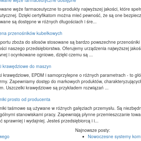
kowane węże farmaceutyczne dostępne
owane węże farmaceutyczne to produkty najwyższej jakości, które speł
utycznej. Dzięki certyfikatom można mieć pewność, że są one bezpiec
owane są dostępne w różnych długościach i śre...
ena przenośników kubełkowych
portu zboża do silosów stosowane są bardzo powszechne przenośniki k
ości naszego przedsiębiorstwa. Oferujemy urządzenia najwyższej jakoś
nej i ocynkowane ogniowe, dzięki czemu są ...
ki krawędziowe do maszyn
i krawędziowe, EPDM i samoprzylepne o różnych parametrach - to głów
irmy. Zapewniamy dostęp do markowych produktów, charakteryzujących 
m. Uszczelki krawędziowe są przykładem rozwiązań ...
iki prosto od producenta
niki taśmowe są używane w różnych gałęziach przemysłu. Są niezbęd
gólnymi stanowiskami pracy. Zapewniają płynne przemieszczanie towa
 sprawniej i wydajniej. Jesteś przedsiębiorcą i i...
Najnowsze posty:
owego
Nowoczesne systemy kom