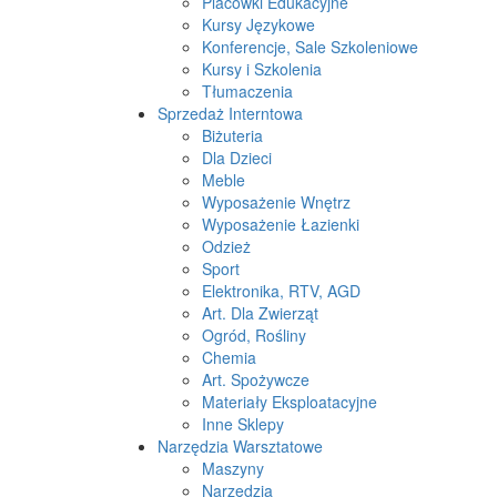
Placówki Edukacyjne
Kursy Językowe
Konferencje, Sale Szkoleniowe
Kursy i Szkolenia
Tłumaczenia
Sprzedaż Interntowa
Biżuteria
Dla Dzieci
Meble
Wyposażenie Wnętrz
Wyposażenie Łazienki
Odzież
Sport
Elektronika, RTV, AGD
Art. Dla Zwierząt
Ogród, Rośliny
Chemia
Art. Spożywcze
Materiały Eksploatacyjne
Inne Sklepy
Narzędzia Warsztatowe
Maszyny
Narzędzia