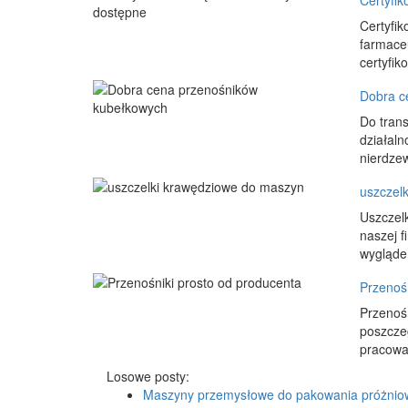
Certyfi
Certyfik
farmace
certyfik
Dobra c
Do trans
działaln
nierdzew
uszczel
Uszczelk
naszej f
wygląde
Przenośn
Przenoś
poszcze
pracować
Losowe posty:
Maszyny przemysłowe do pakowania próżni