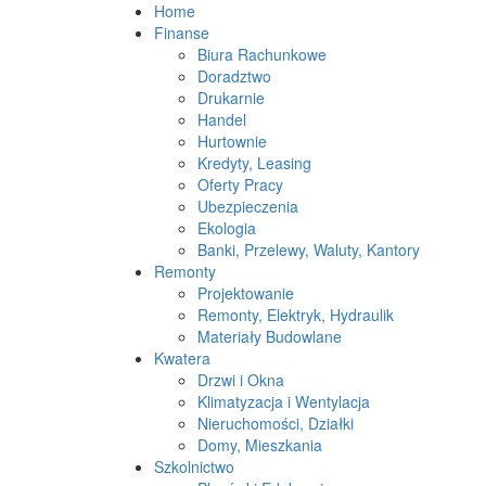
Home
Finanse
Biura Rachunkowe
Doradztwo
Drukarnie
Handel
Hurtownie
Kredyty, Leasing
Oferty Pracy
Ubezpieczenia
Ekologia
Banki, Przelewy, Waluty, Kantory
Remonty
Projektowanie
Remonty, Elektryk, Hydraulik
Materiały Budowlane
Kwatera
Drzwi i Okna
Klimatyzacja i Wentylacja
Nieruchomości, Działki
Domy, Mieszkania
Szkolnictwo