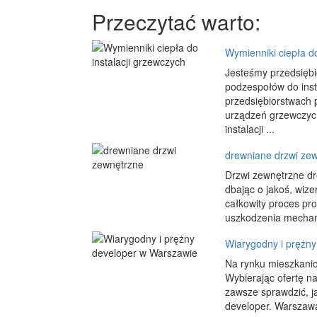
Przeczytać warto:
Wymienniki ciepła do
Jesteśmy przedsiębi
podzespołów do inst
przedsiębiorstwach
urządzeń grzewczych
instalacji ...
drewniane drzwi ze
Drzwi zewnętrzne dr
dbając o jakoś, wiz
całkowity proces pr
uszkodzenia mechani
Wiarygodny i prężn
Na rynku mieszkanio
Wybierając ofertę n
zawsze sprawdzić, ja
developer. Warszawa