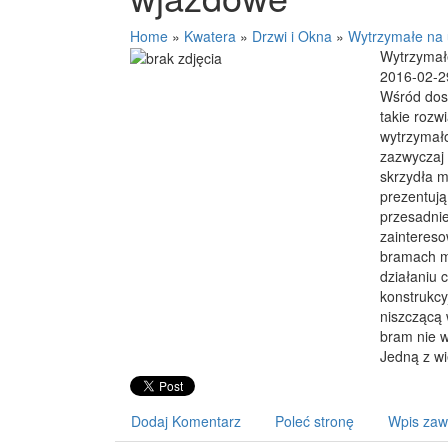
Home
»
Kwatera
»
Drzwi i Okna
»
Wytrzymałe na
Wytrzymał
2016-02-2
Wśród dos
takie rozw
wytrzymało
zazwyczaj 
skrzydła 
prezentują
przesadnie
zaintereso
bramach m
działaniu
konstrukcy
niszczącą 
bram nie 
Jedną z wi
Dodaj Komentarz
Poleć stronę
Wpis zaw