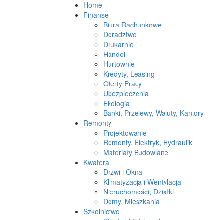
Home
Finanse
Biura Rachunkowe
Doradztwo
Drukarnie
Handel
Hurtownie
Kredyty, Leasing
Oferty Pracy
Ubezpieczenia
Ekologia
Banki, Przelewy, Waluty, Kantory
Remonty
Projektowanie
Remonty, Elektryk, Hydraulik
Materiały Budowlane
Kwatera
Drzwi i Okna
Klimatyzacja i Wentylacja
Nieruchomości, Działki
Domy, Mieszkania
Szkolnictwo