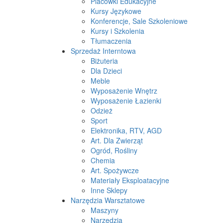
Placówki Edukacyjne
Kursy Językowe
Konferencje, Sale Szkoleniowe
Kursy i Szkolenia
Tłumaczenia
Sprzedaż Interntowa
Biżuteria
Dla Dzieci
Meble
Wyposażenie Wnętrz
Wyposażenie Łazienki
Odzież
Sport
Elektronika, RTV, AGD
Art. Dla Zwierząt
Ogród, Rośliny
Chemia
Art. Spożywcze
Materiały Eksploatacyjne
Inne Sklepy
Narzędzia Warsztatowe
Maszyny
Narzędzia