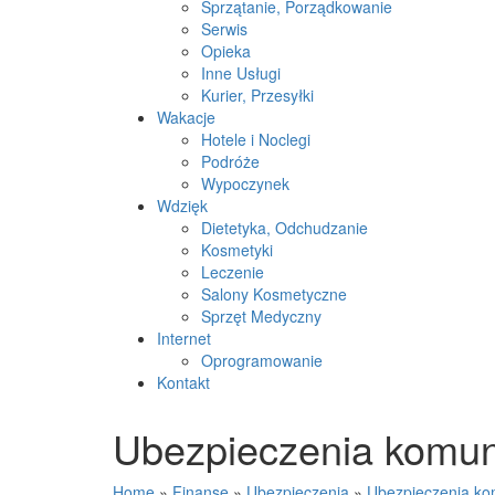
Sprzątanie, Porządkowanie
Serwis
Opieka
Inne Usługi
Kurier, Przesyłki
Wakacje
Hotele i Noclegi
Podróże
Wypoczynek
Wdzięk
Dietetyka, Odchudzanie
Kosmetyki
Leczenie
Salony Kosmetyczne
Sprzęt Medyczny
Internet
Oprogramowanie
Kontakt
Ubezpieczenia komun
Home
»
Finanse
»
Ubezpieczenia
»
Ubezpieczenia ko