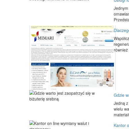
Usługi f
Jednym z
omawian
Przedsta
Dlaczego
Współcze
regenera
również 
Gdzie wa
Jedną z 
wielu wa
materiał
Kantor o