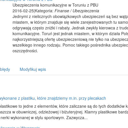
Ubezpieczenia komunikacyjne w Toruniu z PBU
2016-02-25
|
Kategoria:
Finanse / Ubezpieczenia
Jednymi z nielicznych obowiązkowych ubezpieczeń są bez wątp
miastem, w którym znajduje się wiele zarejestrowanych tu sa
odgrywają często zniżki i rabaty. Jednak zwykły kierowca z trud
komunikacyjne. Toruń jest jednak miastem, w którym działa Pol
najkorzystniejszą ofertę ubezpieczeniową nie tylko na ubezpie
wszelkiego innego rodzaju. Pomoc takiego pośrednika ubezpi
oszczędności.
 błędy
Modyfikuj wpis
ykonane z plastiku, które znajdziemy m.in. przy plecakach
lastikowe to jedne z elementów, które zaliczane są do tych dodatków k
szcza w obuwniczej, odzieżowej i biżuteryjnej. Klamry plastikowe bard
nerki wykonanej w stylu sportowym. Zazwycza...