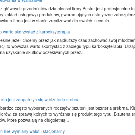
oliowania w Warszawie
 głównych przedmiotów działalności firmy Buster jest profesjonalne fo
y zakład usługowy) produktów, gwarantujących estetyczne zabezpiec
wiana firma jest w stanie zrealizować dla swoich zlecenio...
 warto skorzystać z karboksyterapia
śnie jeżeli chcemy przez jak najdłuższy czas zachować swój młodzień
cji to wówczas warto skorzystać z zabiegu typu karboksyterapia. Urz
na uzyskanie skutków oczekiwanych przez...
rto jest zaopatrzyć się w biżuterię srebną
bardzo często wybieranych rodzajów biżuterii jest biżuteria srebrna. Kl
lorów, za sprawą których to wyróżnia się produkt tego typu. Biżuteria
ów, które pozwalają na długoletnią...
n line wymiany walut i stacjonarny.