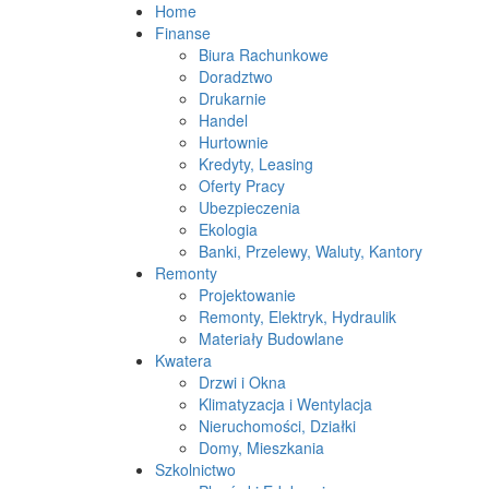
Home
Finanse
Biura Rachunkowe
Doradztwo
Drukarnie
Handel
Hurtownie
Kredyty, Leasing
Oferty Pracy
Ubezpieczenia
Ekologia
Banki, Przelewy, Waluty, Kantory
Remonty
Projektowanie
Remonty, Elektryk, Hydraulik
Materiały Budowlane
Kwatera
Drzwi i Okna
Klimatyzacja i Wentylacja
Nieruchomości, Działki
Domy, Mieszkania
Szkolnictwo