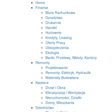
Home
Finanse
Biura Rachunkowe
Doradztwo
Drukarnie
Handel
Hurtownie
Kredyty, Leasing
Oferty Pracy
Ubezpieczenia
Ekologia
Banki, Przelewy, Waluty, Kantory
Remonty
Projektowanie
Remonty, Elektryk, Hydraulik
Materiały Budowlane
Kwatera
Drzwi i Okna
Klimatyzacja i Wentylacja
Nieruchomości, Działki
Domy, Mieszkania
Szkolnictwo