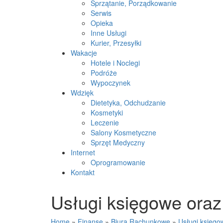
Sprzątanie, Porządkowanie
Serwis
Opieka
Inne Usługi
Kurier, Przesyłki
Wakacje
Hotele i Noclegi
Podróże
Wypoczynek
Wdzięk
Dietetyka, Odchudzanie
Kosmetyki
Leczenie
Salony Kosmetyczne
Sprzęt Medyczny
Internet
Oprogramowanie
Kontakt
Usługi księgowe ora
Home
»
Finanse
»
Biura Rachunkowe
»
Usługi księg