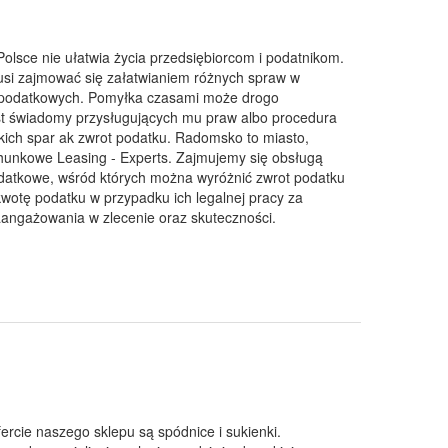
lsce nie ułatwia życia przedsiębiorcom i podatnikom.
 musi zajmować się załatwianiem różnych spraw w
i podatkowych. Pomyłka czasami może drogo
jest świadomy przysługujących mu praw albo procedura
takich spar ak zwrot podatku. Radomsko to miasto,
chunkowe Leasing - Experts. Zajmujemy się obsługą
odatkowe, wśród których można wyróżnić zwrot podatku
tę podatku w przypadku ich legalnej pracy za
aangażowania w zlecenie oraz skuteczności.
fercie naszego sklepu są spódnice i sukienki.