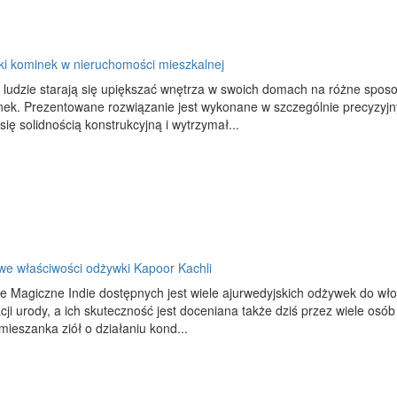
ki kominek w nieruchomości mieszkalnej
 ludzie starają się upiększać wnętrza w swoich domach na różne spos
nek. Prezentowane rozwiązanie jest wykonane w szczególnie precyzyjn
się solidnością konstrukcyjną i wytrzymał...
we właściwości odżywki Kapoor Kachli
e Magiczne Indie dostępnych jest wiele ajurwedyjskich odżywek do włos
cji urody, a ich skuteczność jest doceniana także dziś przez wiele osó
 mieszanka ziół o działaniu kond...