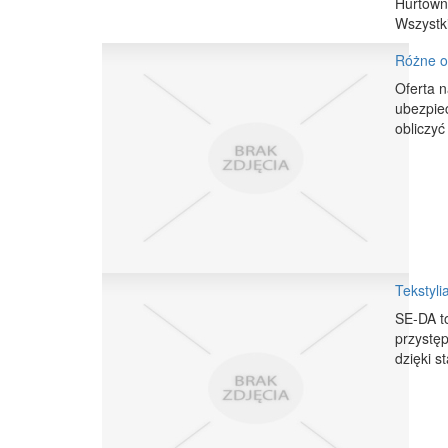
Hurtowni
Wszystki
Różne o
Oferta n
ubezpie
obliczyć
Tekstyli
SE-DA to
przystęp
dzięki s