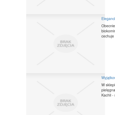
Eleganc
Obecnie
biokomi
cechuje 
Wyjątko
W sklepi
pielęgna
Kachli -