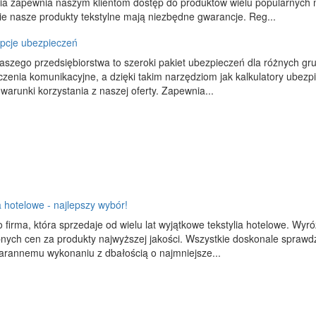
a zapewnia naszym klientom dostęp do produktów wielu popularnych ma
e nasze produkty tekstylne mają niezbędne gwarancje. Reg...
pcje ubezpieczeń
aszego przedsiębiorstwa to szeroki pakiet ubezpieczeń dla różnych gr
czenia komunikacyjne, a dzięki takim narzędziom jak kalkulatory ube
 warunki korzystania z naszej oferty. Zapewnia...
a hotelowe - najlepszy wybór!
 firma, która sprzedaje od wielu lat wyjątkowe tekstylia hotelowe. Wy
nych cen za produkty najwyższej jakości. Wszystkie doskonale sprawdzą
tarannemu wykonaniu z dbałością o najmniejsze...