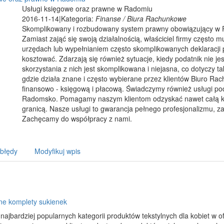
Usługi księgowe oraz prawne w Radomiu
2016-11-14
|
Kategoria:
Finanse / Biura Rachunkowe
Skomplikowany i rozbudowany system prawny obowiązujący w Po
Zamiast zająć się swoją działalnością, właściciel firmy często
urzędach lub wypełnianiem często skomplikowanych deklaracj
kosztować. Zdarzają się również sytuacje, kiedy podatnik nie 
skorzystania z nich jest skomplikowana i niejasna, co dotyczy 
gdzie działa znane i często wybierane przez klientów Biuro Ra
finansowo - księgową i płacową. Świadczymy również usługi p
Radomsko. Pomagamy naszym klientom odzyskać nawet całą kwo
granicą. Nasze usługi to gwarancja pełnego profesjonalizmu, z
Zachęcamy do współpracy z nami.
 błędy
Modyfikuj wpis
ne komplety sukienek
najbardziej popularnych kategorii produktów tekstylnych dla kobiet w o