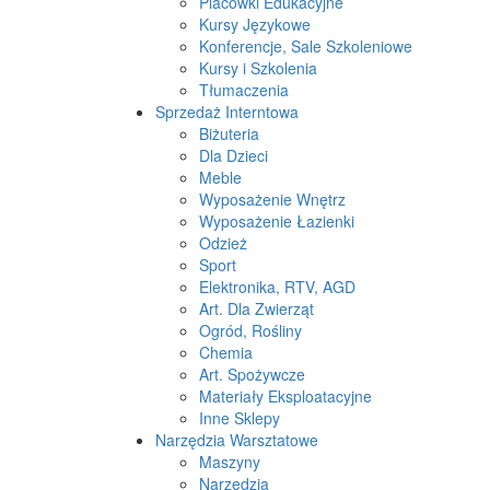
Placówki Edukacyjne
Kursy Językowe
Konferencje, Sale Szkoleniowe
Kursy i Szkolenia
Tłumaczenia
Sprzedaż Interntowa
Biżuteria
Dla Dzieci
Meble
Wyposażenie Wnętrz
Wyposażenie Łazienki
Odzież
Sport
Elektronika, RTV, AGD
Art. Dla Zwierząt
Ogród, Rośliny
Chemia
Art. Spożywcze
Materiały Eksploatacyjne
Inne Sklepy
Narzędzia Warsztatowe
Maszyny
Narzędzia