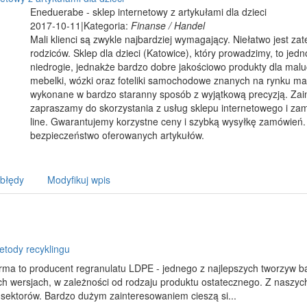
Eneduerabe - sklep internetowy z artykułami dla dzieci
2017-10-11
|
Kategoria:
Finanse / Handel
Mali klienci są zwykle najbardziej wymagający. Niełatwo jest za
rodziców. Sklep dla dzieci (Katowice), który prowadzimy, to jed
niedrogie, jednakże bardzo dobre jakościowo produkty dla malu
mebelki, wózki oraz foteliki samochodowe znanych na rynku ma
wykonane w bardzo staranny sposób z wyjątkową precyzją. Z
zapraszamy do skorzystania z usług sklepu internetowego i za
line. Gwarantujemy korzystne ceny i szybką wysyłkę zamówień. 
bezpieczeństwo oferowanych artykułów.
 błędy
Modyfikuj wpis
tody recyklingu
rma to producent regranulatu LDPE - jednego z najlepszych tworzyw ba
ch wersjach, w zależności od rodzaju produktu ostatecznego. Z naszy
sektorów. Bardzo dużym zainteresowaniem cieszą si...