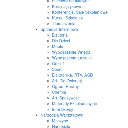
Placówki Edukacyjne
Kursy Językowe
Konferencje, Sale Szkoleniowe
Kursy i Szkolenia
Tłumaczenia
Sprzedaż Interntowa
Biżuteria
Dla Dzieci
Meble
Wyposażenie Wnętrz
Wyposażenie Łazienki
Odzież
Sport
Elektronika, RTV, AGD
Art. Dla Zwierząt
Ogród, Rośliny
Chemia
Art. Spożywcze
Materiały Eksploatacyjne
Inne Sklepy
Narzędzia Warsztatowe
Maszyny
Narzędzia