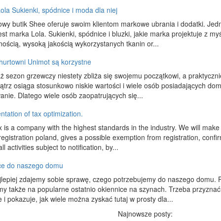
ola Sukienki, spódnice i moda dla niej
owy butik Shee oferuje swoim klientom markowe ubrania i dodatki. Jed
jest marka Lola. Sukienki, spódnice i bluzki, jakie marka projektuje z 
nością, wysoką jakością wykorzystanych tkanin or...
hurtowni Unimot są korzystne
 sezon grzewczy niestety zbliża się swojemu początkowi, a praktyczni
trz osiąga stosunkowo niskie wartości i wiele osób posiadających domy
nie. Dlatego wiele osób zaopatrujących się...
tation of tax optimization.
x is a company with the highest standards in the industry. We will make
registration poland, gives a possible exemption from registration, confirm
l activities subject to notification, by...
ce do naszego domu
jlepiej zdajemy sobie sprawę, czego potrzebujemy do naszego domu. P
y także na popularne ostatnio okiennice na szynach. Trzeba przyznać, 
 i pokazuje, jak wiele można zyskać tutaj w prosty dla...
Najnowsze posty: