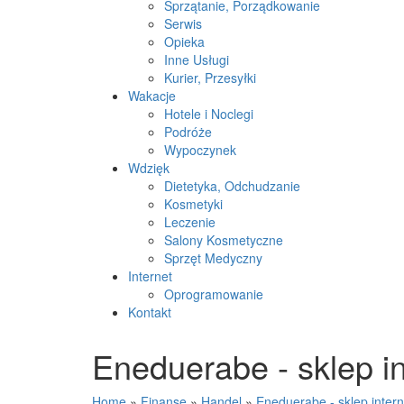
Sprzątanie, Porządkowanie
Serwis
Opieka
Inne Usługi
Kurier, Przesyłki
Wakacje
Hotele i Noclegi
Podróże
Wypoczynek
Wdzięk
Dietetyka, Odchudzanie
Kosmetyki
Leczenie
Salony Kosmetyczne
Sprzęt Medyczny
Internet
Oprogramowanie
Kontakt
Eneduerabe - sklep in
Home
»
Finanse
»
Handel
»
Eneduerabe - sklep intern