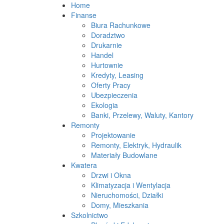
Home
Finanse
Biura Rachunkowe
Doradztwo
Drukarnie
Handel
Hurtownie
Kredyty, Leasing
Oferty Pracy
Ubezpieczenia
Ekologia
Banki, Przelewy, Waluty, Kantory
Remonty
Projektowanie
Remonty, Elektryk, Hydraulik
Materiały Budowlane
Kwatera
Drzwi i Okna
Klimatyzacja i Wentylacja
Nieruchomości, Działki
Domy, Mieszkania
Szkolnictwo