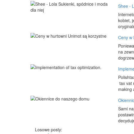
Shee - L
Internet
kobiet, 
oryginal
Ceny w 
Ponieważ
na zewną
dogrzewa
Implemen
Polishta
tax vat 
making al
Okienni
Sami na
postawim
decyduje
Losowe posty: