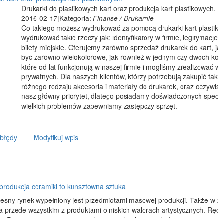
Drukarki do plastikowych kart oraz produkcja kart plastikowych.
2016-02-17
|
Kategoria:
Finanse / Drukarnie
Co takiego możesz wydrukować za pomocą drukarki kart plastik
wydrukować takie rzeczy jak: identyfikatory w firmie, legitymacj
bilety miejskie. Oferujemy zarówno sprzedaż drukarek do kart, 
być zarówno wielokolorowe, jak również w jednym czy dwóch 
które od lat funkcjonują w naszej firmie i mogliśmy zrealizować 
prywatnych. Dla naszych klientów, którzy potrzebują zakupić ta
różnego rodzaju akcesoria i materiały do drukarek, oraz oczywi
nasz główny priorytet, dlatego posiadamy doświadczonych specj
wielkich problemów zapewniamy zastępczy sprzęt.
 błędy
Modyfikuj wpis
produkcja ceramiki to kunsztowna sztuka
esny rynek wypełniony jest przedmiotami masowej produkcji. Także w
a przede wszystkim z produktami o niskich walorach artystycznych. Rę