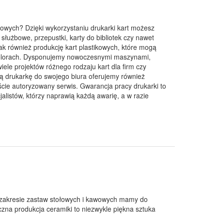
owych? Dzięki wykorzystaniu drukarki kart możesz
e służbowe, przepustki, karty do bibliotek czy nawet
jak również produkcję kart plastikowych, które mogą
kolorach. Dysponujemy nowoczesnymi maszynami,
wiele projektów różnego rodzaju kart dla firm czy
ką drukarkę do swojego biura oferujemy również
ście autoryzowany serwis. Gwarancja pracy drukarki to
alistów, którzy naprawią każdą awarię, a w razie
 zakresie zastaw stołowych i kawowych mamy do
czna produkcja ceramiki to niezwykle piękna sztuka