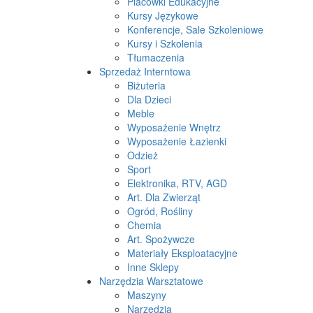
Placówki Edukacyjne
Kursy Językowe
Konferencje, Sale Szkoleniowe
Kursy i Szkolenia
Tłumaczenia
Sprzedaż Interntowa
Biżuteria
Dla Dzieci
Meble
Wyposażenie Wnętrz
Wyposażenie Łazienki
Odzież
Sport
Elektronika, RTV, AGD
Art. Dla Zwierząt
Ogród, Rośliny
Chemia
Art. Spożywcze
Materiały Eksploatacyjne
Inne Sklepy
Narzędzia Warsztatowe
Maszyny
Narzędzia