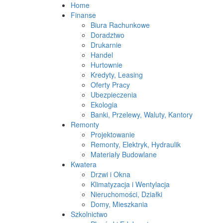
Home
Finanse
Biura Rachunkowe
Doradztwo
Drukarnie
Handel
Hurtownie
Kredyty, Leasing
Oferty Pracy
Ubezpieczenia
Ekologia
Banki, Przelewy, Waluty, Kantory
Remonty
Projektowanie
Remonty, Elektryk, Hydraulik
Materiały Budowlane
Kwatera
Drzwi i Okna
Klimatyzacja i Wentylacja
Nieruchomości, Działki
Domy, Mieszkania
Szkolnictwo