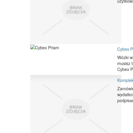
użytkowa
Cybex P
Wózki wi
musisz 
Cybex Pr
Komplek
Zamówien
wydatko
podpisan