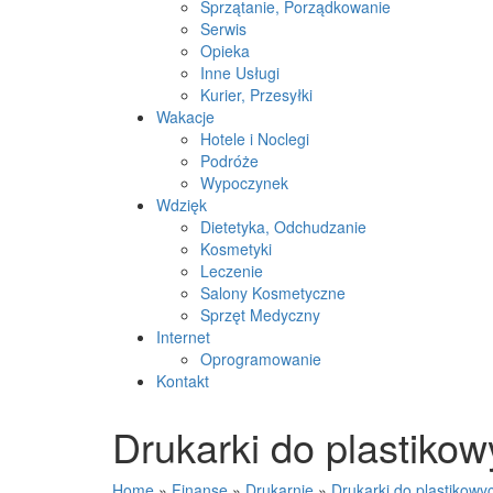
Sprzątanie, Porządkowanie
Serwis
Opieka
Inne Usługi
Kurier, Przesyłki
Wakacje
Hotele i Noclegi
Podróże
Wypoczynek
Wdzięk
Dietetyka, Odchudzanie
Kosmetyki
Leczenie
Salony Kosmetyczne
Sprzęt Medyczny
Internet
Oprogramowanie
Kontakt
Drukarki do plastikow
Home
»
Finanse
»
Drukarnie
»
Drukarki do plastikowyc