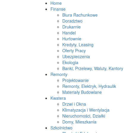
Home
Finanse
Biura Rachunkowe
Doradztwo
Drukarnie
Handel
Hurtownie
Kredyty, Leasing
Oferty Pracy
Ubezpieczenia
Ekologia
Banki, Przelewy, Waluty, Kantory
Remonty
Projektowanie
Remonty, Elektryk, Hydraulik
Materiały Budowlane
Kwatera
Drzwi i Okna
Klimatyzacja i Wentylacja
Nieruchomości, Działki
Domy, Mieszkania
Szkolnictwo