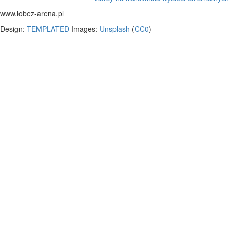
www.lobez-arena.pl
Design:
TEMPLATED
Images:
Unsplash
(
CC0
)