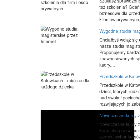
Szukasz sprawdzonej f
też szkolenia? Gdań
biznesowe dla przed
klientów prywatnych,
Wygodne studia magi
Chciałbyś wciąż się
nasze studia magiste
Proponujemy bardzo 
zaawansowanych spec
kadry....
Przedszkole w Katow
Przedszkole w Katow
dzieci, których rodz
nad swoimi pociecham
rozwijających je za
Nowoczesne kursy z
Nowoczesne kursy za
które chcą rozwijać 
szeroki wybór kursó