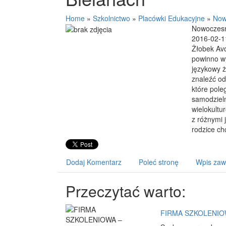
Home
»
Szkolnictwo
»
Placówki Edukacyjne
»
Now
Nowoczesny
2016-02-1
Żłobek Avo
powinno wy
językowy ż
znaleźć od
które pole
samodzieln
wielokultu
z różnymi 
rodzice ch
Dodaj Komentarz
Poleć stronę
Wpis zaw
Przeczytać warto:
FIRMA SZKOLENIOWA 