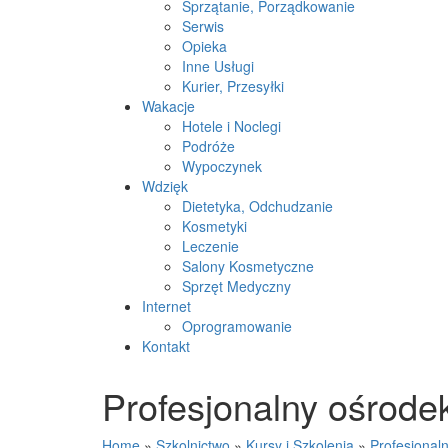
Sprzątanie, Porządkowanie
Serwis
Opieka
Inne Usługi
Kurier, Przesyłki
Wakacje
Hotele i Noclegi
Podróże
Wypoczynek
Wdzięk
Dietetyka, Odchudzanie
Kosmetyki
Leczenie
Salony Kosmetyczne
Sprzęt Medyczny
Internet
Oprogramowanie
Kontakt
Profesjonalny ośrode
Home
»
Szkolnictwo
»
Kursy i Szkolenia
»
Profesjonal