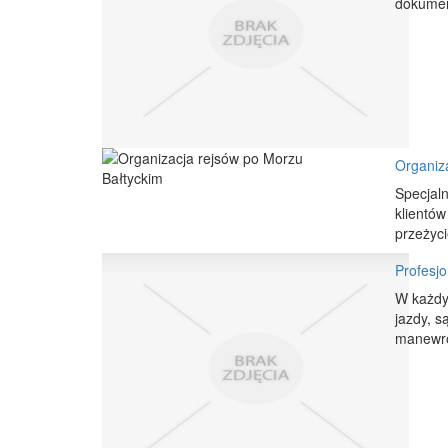
dokument
Organiz
Specjaln
klientów
przeżyc
Profesjo
W każdy
jazdy, s
manewro