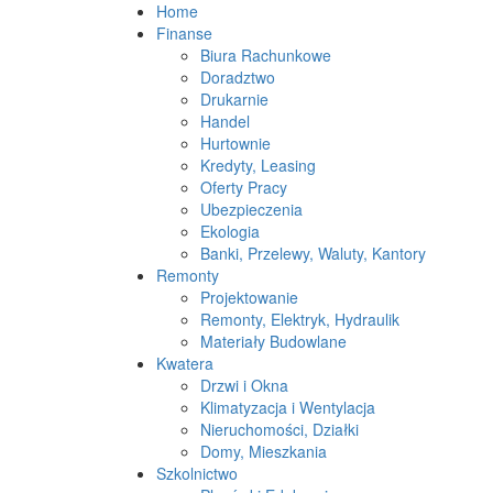
Home
Finanse
Biura Rachunkowe
Doradztwo
Drukarnie
Handel
Hurtownie
Kredyty, Leasing
Oferty Pracy
Ubezpieczenia
Ekologia
Banki, Przelewy, Waluty, Kantory
Remonty
Projektowanie
Remonty, Elektryk, Hydraulik
Materiały Budowlane
Kwatera
Drzwi i Okna
Klimatyzacja i Wentylacja
Nieruchomości, Działki
Domy, Mieszkania
Szkolnictwo