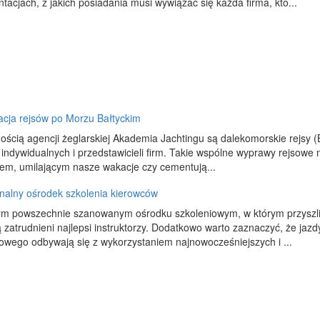
acjach, z jakich posiadania musi wywiązać się każda firma, któ...
acja rejsów po Morzu Bałtyckim
ością agencji żeglarskiej Akademia Jachtingu są dalekomorskie rejsy (B
 indywidualnych i przedstawicieli firm. Takie wspólne wyprawy rejsow
iem, umilającym nasze wakacje czy cementują...
nalny ośrodek szkolenia kierowców
m powszechnie szanowanym ośrodku szkoleniowym, w którym przyszli 
ą zatrudnieni najlepsi instruktorzy. Dodatkowo warto zaznaczyć, że jazd
wego odbywają się z wykorzystaniem najnowocześniejszych i ...