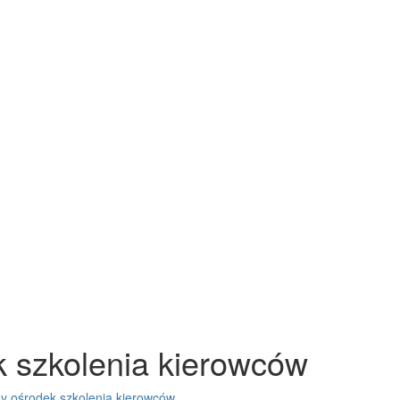
k szkolenia kierowców
ny ośrodek szkolenia kierowców