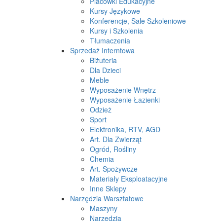
Placówki Edukacyjne
Kursy Językowe
Konferencje, Sale Szkoleniowe
Kursy i Szkolenia
Tłumaczenia
Sprzedaż Interntowa
Biżuteria
Dla Dzieci
Meble
Wyposażenie Wnętrz
Wyposażenie Łazienki
Odzież
Sport
Elektronika, RTV, AGD
Art. Dla Zwierząt
Ogród, Rośliny
Chemia
Art. Spożywcze
Materiały Eksploatacyjne
Inne Sklepy
Narzędzia Warsztatowe
Maszyny
Narzędzia