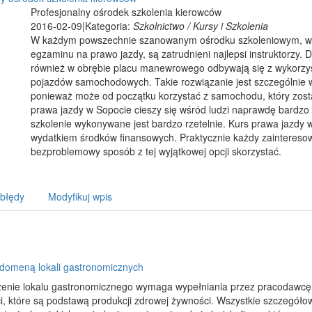
Profesjonalny ośrodek szkolenia kierowców
2016-02-09
|
Kategoria:
Szkolnictwo / Kursy i Szkolenia
W każdym powszechnie szanowanym ośrodku szkoleniowym, w kt
egzaminu na prawo jazdy, są zatrudnieni najlepsi instruktorzy.
również w obrębie placu manewrowego odbywają się z wykorzy
pojazdów samochodowych. Takie rozwiązanie jest szczególnie w
ponieważ może od początku korzystać z samochodu, który zost
prawa jazdy w Sopocie cieszy się wśród ludzi naprawdę bardzo 
szkolenie wykonywane jest bardzo rzetelnie. Kurs prawa jazdy w
wydatkiem środków finansowych. Praktycznie każdy zaintere
bezproblemowy sposób z tej wyjątkowej opcji skorzystać.
 błędy
Modyfikuj wpis
 domeną lokali gastronomicznych
enie lokalu gastronomicznego wymaga wypełniania przez pracodawcę 
i, które są podstawą produkcji zdrowej żywności. Wszystkie szczegół