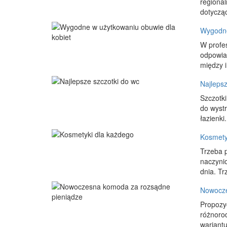
regional
dotycząc
Wygodne
W profes
odpowia
między i
Najlepsz
Szczotk
do wystr
łazienki
Kosmety
Trzeba p
naczyni
dnia. Tr
Nowocze
Propozy
różnorod
wariantu