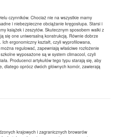
wielu czynników. Chociaż nie na wszystkie mamy
adne i niebezpieczne obciążanie kręgosłupa. Starsi i
ramy książek i zeszytów. Skutecznym sposobem walki z
ją się one uniwersalną konstrukcją. Równie dobrze
. Ich ergonomiczny kształt, czyli wyprofilowana,
re można regulować, zapewniają właściwe rozłożenie
 szkolne wyposażone są w system climacool, czyli
ła. Producenci artykułów tego typu starają się, aby
lne, dlatego oprócz dwóch głównych komór, zawierają
awdzonych krajowych i zagranicznych browarów