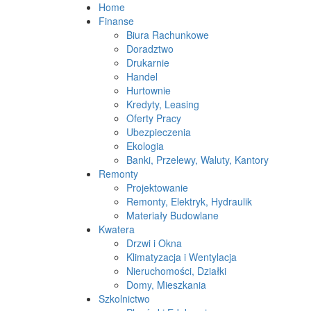
Home
Finanse
Biura Rachunkowe
Doradztwo
Drukarnie
Handel
Hurtownie
Kredyty, Leasing
Oferty Pracy
Ubezpieczenia
Ekologia
Banki, Przelewy, Waluty, Kantory
Remonty
Projektowanie
Remonty, Elektryk, Hydraulik
Materiały Budowlane
Kwatera
Drzwi i Okna
Klimatyzacja i Wentylacja
Nieruchomości, Działki
Domy, Mieszkania
Szkolnictwo