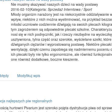
Nie musimy skazywać naszych dzieci na wady postawy
2016-02-10
|
Kategoria:
Sprzedaż Interntowa / Sport
Młody organizm narażony jest na niekorzystnie oddziaływanie 
wpływ, niektóre z nich można wyeliminować, na przykład bezzas
młodsi uczniowie codziennie dźwigają na swoich plecach kilog
tym zagrożeniem są odpowiednie plecaki szkolne. Charakteryzu
nosi się w nich podręczniki, jak i rzeczy niezbędne na wycieczkę
usztywniona, tylna część oraz szerokie, wyściełane szelki, któ
dźwiganych ciężarów i wyprostowaną postawę. Niektóre plecaki
wentylację, dzięki czemu zapobiega się nadmiernemu poceniu cia
ich plecaki były nie tylko ergonomiczne, ale również funkcjona
one również dodatkowe, boczne kieszenie.
 błędy
Modyfikuj wpis
cja najlepszych piw regionalnych
ością hurtowni Pivarium jest szeroko pojęta dystrybucja piwa od spr