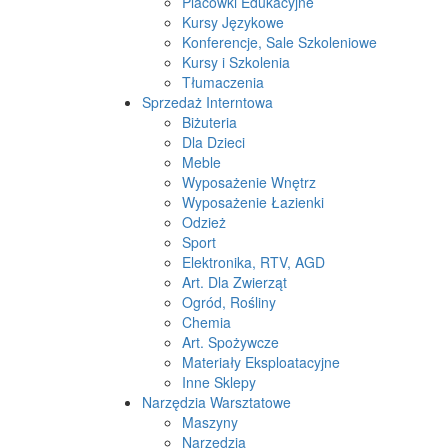
Placówki Edukacyjne
Kursy Językowe
Konferencje, Sale Szkoleniowe
Kursy i Szkolenia
Tłumaczenia
Sprzedaż Interntowa
Biżuteria
Dla Dzieci
Meble
Wyposażenie Wnętrz
Wyposażenie Łazienki
Odzież
Sport
Elektronika, RTV, AGD
Art. Dla Zwierząt
Ogród, Rośliny
Chemia
Art. Spożywcze
Materiały Eksploatacyjne
Inne Sklepy
Narzędzia Warsztatowe
Maszyny
Narzędzia