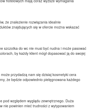
iektów hotelowych mają coraz wyższe wymagania
w, że znalezienie rozwiązania idealnie
oduktów znajdujących się w ofercie można wskazać
ne szczotka do wc nie musi być nudna i może pasować
kolorach, by każdy klient mógł dopasować ją do swojej
e może przydadzą nam się dzisiaj kosmetyki cera
wimy, że będzie odpowiednio pielęgnowana każdego
ane pod względem wyglądu zewnętrznego. Duża
ów nie powinien mieć trudności z wytypowaniem