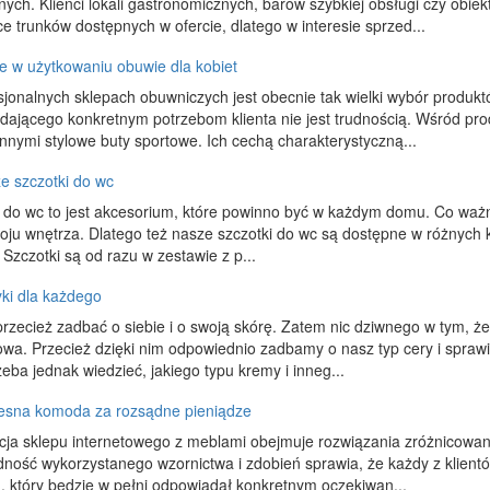
nych. Klienci lokali gastronomicznych, barów szybkiej obsługi czy ob
e trunków dostępnych w ofercie, dlatego w interesie sprzed...
 w użytkowaniu obuwie dla kobiet
jonalnych sklepach obuwniczych jest obecnie tak wielki wybór produktó
dającego konkretnym potrzebom klienta nie jest trudnością. Wśród pr
nnymi stylowe buty sportowe. Ich cechą charakterystyczną...
e szczotki do wc
i do wc to jest akcesorium, które powinno być w każdym domu. Co waż
oju wnętrza. Dlatego też nasze szczotki do wc są dostępne w różnych 
. Szczotki są od razu w zestawie z p...
ki dla każdego
rzecież zadbać o siebie i o swoją skórę. Zatem nic dziwnego w tym, ż
owa. Przecież dzięki nim odpowiednio zadbamy o nasz typ cery i spra
zeba jednak wiedzieć, jakiego typu kremy i inneg...
sna komoda za rozsądne pieniądze
cja sklepu internetowego z meblami obejmuje rozwiązania zróżnicow
ność wykorzystanego wzornictwa i zdobień sprawia, że każdy z klient
, który będzie w pełni odpowiadał konkretnym oczekiwan...