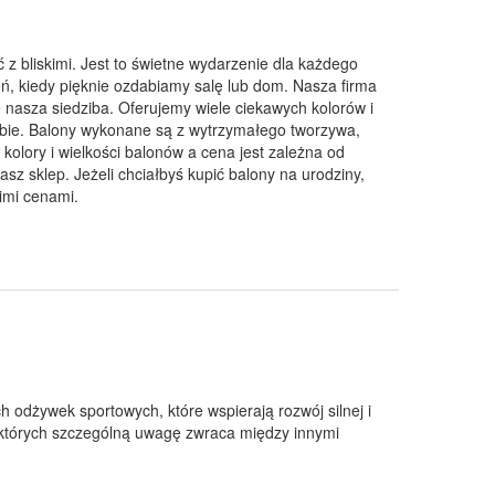
ić z bliskimi. Jest to świetne wydarzenie dla każdego
ień, kiedy pięknie ozdabiamy salę lub dom. Nasza firma
ię nasza siedziba. Oferujemy wiele ciekawych kolorów i
iebie. Balony wykonane są z wytrzymałego tworzywa,
kolory i wielkości balonów a cena jest zależna od
asz sklep. Jeżeli chciałbyś kupić balony na urodziny,
kimi cenami.
h odżywek sportowych, które wspierają rozwój silnej i
 których szczególną uwagę zwraca między innymi