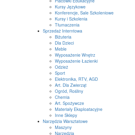
Placówki Edukacyjne
Kursy Językowe
Konferencje, Sale Szkoleniowe
Kursy i Szkolenia
Tłumaczenia
Sprzedaż Interntowa
Biżuteria
Dla Dzieci
Meble
Wyposażenie Wnętrz
Wyposażenie Łazienki
Odzież
Sport
Elektronika, RTV, AGD
Art. Dla Zwierząt
Ogród, Rośliny
Chemia
Art. Spożywcze
Materiały Eksploatacyjne
Inne Sklepy
Narzędzia Warsztatowe
Maszyny
Narzędzia