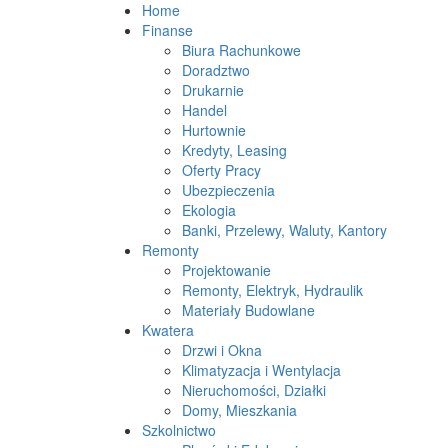
Home
Finanse
Biura Rachunkowe
Doradztwo
Drukarnie
Handel
Hurtownie
Kredyty, Leasing
Oferty Pracy
Ubezpieczenia
Ekologia
Banki, Przelewy, Waluty, Kantory
Remonty
Projektowanie
Remonty, Elektryk, Hydraulik
Materiały Budowlane
Kwatera
Drzwi i Okna
Klimatyzacja i Wentylacja
Nieruchomości, Działki
Domy, Mieszkania
Szkolnictwo