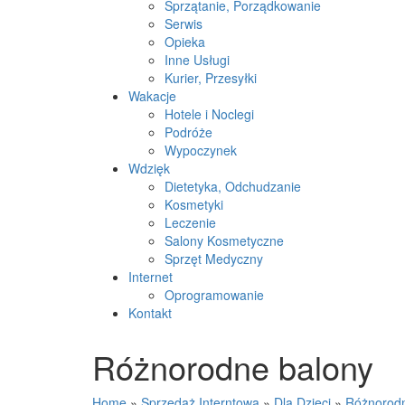
Sprzątanie, Porządkowanie
Serwis
Opieka
Inne Usługi
Kurier, Przesyłki
Wakacje
Hotele i Noclegi
Podróże
Wypoczynek
Wdzięk
Dietetyka, Odchudzanie
Kosmetyki
Leczenie
Salony Kosmetyczne
Sprzęt Medyczny
Internet
Oprogramowanie
Kontakt
Różnorodne balony
Home
»
Sprzedaż Interntowa
»
Dla Dzieci
»
Różnorodn