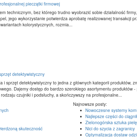
ofesjonalnej pieczątki firmowej
m technicznym, bez którego trudno wyobrazić sobie działalność firmy, n
pel, jego wykorzystanie potwierdza aprobatę realizowanej transakcji prz
 wariantach kolorystycznych, rozmia...
sprzęt detektywistyczny
a i sprzęt detektywistyczny to jedna z głównych kategorii produktów, z
towego. Dajemy dostęp do bardzo szerokiego asortymentu produktów - 
rodzaju czujniki i podsłuchy, a skończywszy na profesjonalne...
Najnowsze posty:
anych
Nowoczesne systemy kom
Najlepsze części do ciągni
Zielonogórska sztuka pielę
wierdzoną skuteczność
Nici do szycia z zagranicy
Optymalizacja dostaw odzi