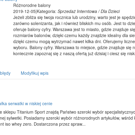
Różnorodne balony
2019-12-05
|
Kategoria:
Sprzedaż Interntowa / Dla Dzieci
Jeżeli zbliża się twoja rocznica lub urodziny, warto jest je spędz
zarówno solenizanta, jak i również bliskich mu osób. Jest to dz
oferuje balony cyfry. Warszawa jest to miasto, gdzie znajduje s
rozmiarów balonów, dzięki czemu każdy znajdzie idealny dla s
dzięki czemu mogą wytrzymać nawet kilka dni. Oferujemy liczne 
wyboru. Balony cyfry. Warszawa to miejsce, gdzie znajduje się n
koniecznie zapoznaj się z naszą ofertą już dzisiaj i ciesz się nis
 błędy
Modyfikuj wpis
iałka serwatki w niskiej cenie
e sklepu Titanium Sport znajdą Państwo szeroki wybór specjalistycznyc
nej sylwetki. Posiadamy szeroki wybór różnorodnych artykułów, wśród
t iso whey zero. Dostarczona przez spraw...