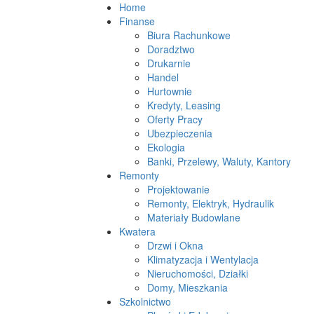
Home
Finanse
Biura Rachunkowe
Doradztwo
Drukarnie
Handel
Hurtownie
Kredyty, Leasing
Oferty Pracy
Ubezpieczenia
Ekologia
Banki, Przelewy, Waluty, Kantory
Remonty
Projektowanie
Remonty, Elektryk, Hydraulik
Materiały Budowlane
Kwatera
Drzwi i Okna
Klimatyzacja i Wentylacja
Nieruchomości, Działki
Domy, Mieszkania
Szkolnictwo