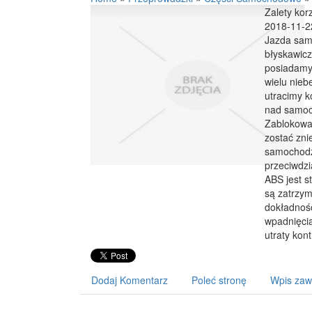
Zalety kor
2018-11-2
Jazda sam
błyskawicz
posiadamy
wielu nieb
utracimy k
nad samoc
Zablokowan
zostać zni
samochodzi
przeciwdzi
ABS jest 
są zatrzym
dokładnośc
wpadnięci
utraty kon
Dodaj Komentarz
Poleć stronę
Wpis zaw