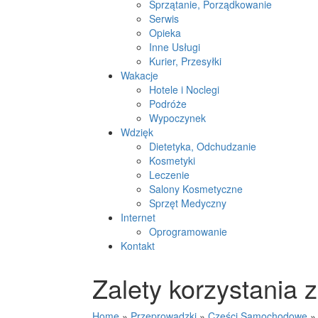
Sprzątanie, Porządkowanie
Serwis
Opieka
Inne Usługi
Kurier, Przesyłki
Wakacje
Hotele i Noclegi
Podróże
Wypoczynek
Wdzięk
Dietetyka, Odchudzanie
Kosmetyki
Leczenie
Salony Kosmetyczne
Sprzęt Medyczny
Internet
Oprogramowanie
Kontakt
Zalety korzystania 
Home
»
Przeprowadzki
»
Części Samochodowe