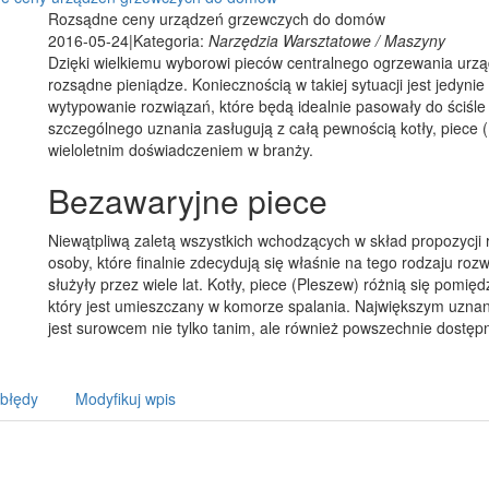
Rozsądne ceny urządzeń grzewczych do domów
2016-05-24
|
Kategoria:
Narzędzia Warsztatowe / Maszyny
Dzięki wielkiemu wyborowi pieców centralnego ogrzewania urz
rozsądne pieniądze. Koniecznością w takiej sytuacji jest jedynie
wytypowanie rozwiązań, które będą idealnie pasowały do ściśle
szczególnego uznania zasługują z całą pewnością kotły, piece 
wieloletnim doświadczeniem w branży.
Bezawaryjne piece
Niewątpliwą zaletą wszystkich wchodzących w skład propozycji 
osoby, które finalnie zdecydują się właśnie na tego rodzaju r
służyły przez wiele lat. Kotły, piece (Pleszew) różnią się pom
który jest umieszczany w komorze spalania. Największym uznani
jest surowcem nie tylko tanim, ale również powszechnie dostęp
 błędy
Modyfikuj wpis