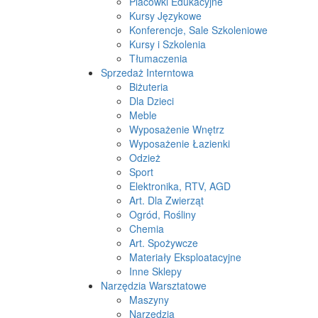
Placówki Edukacyjne
Kursy Językowe
Konferencje, Sale Szkoleniowe
Kursy i Szkolenia
Tłumaczenia
Sprzedaż Interntowa
Biżuteria
Dla Dzieci
Meble
Wyposażenie Wnętrz
Wyposażenie Łazienki
Odzież
Sport
Elektronika, RTV, AGD
Art. Dla Zwierząt
Ogród, Rośliny
Chemia
Art. Spożywcze
Materiały Eksploatacyjne
Inne Sklepy
Narzędzia Warsztatowe
Maszyny
Narzędzia