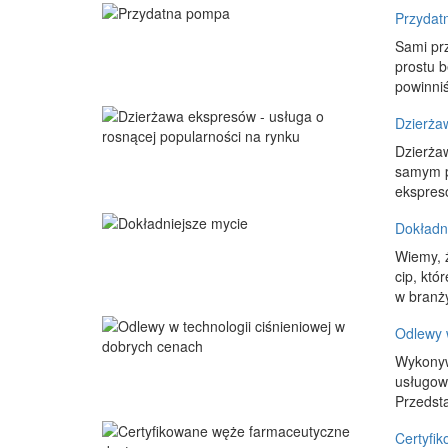
Przydat
Sami prz
prostu 
powinniś
Dzierża
Dzierżaw
samym p
ekspresó
Dokładn
Wiemy, ż
cip, któ
w branży
Odlewy w
Wykonywa
usługow
Przedsta
Certyfi