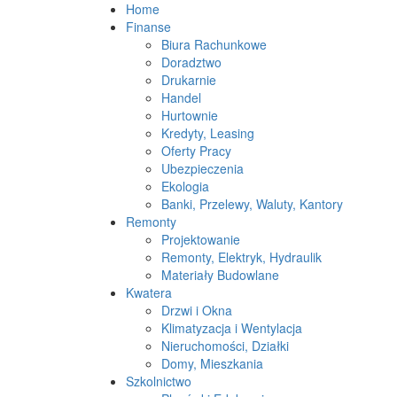
Home
Finanse
Biura Rachunkowe
Doradztwo
Drukarnie
Handel
Hurtownie
Kredyty, Leasing
Oferty Pracy
Ubezpieczenia
Ekologia
Banki, Przelewy, Waluty, Kantory
Remonty
Projektowanie
Remonty, Elektryk, Hydraulik
Materiały Budowlane
Kwatera
Drzwi i Okna
Klimatyzacja i Wentylacja
Nieruchomości, Działki
Domy, Mieszkania
Szkolnictwo