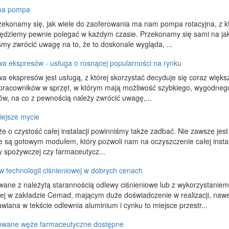
na pompa
ekonamy się, jak wiele do zaoferowania ma nam pompa rotacyjna, z któr
będziemy pewnie polegać w każdym czasie. Przekonamy się sami na jak
my zwrócić uwagę na to, że to doskonale wygląda, ...
wa ekspresów - usługa o rosnącej popularności na rynku
a ekspresów jest usługą, z której skorzystać decyduje się coraz większ
racowników w sprzęt, w którym mają możliwość szybkiego, wygodnego
w, na co z pewnością należy zwrócić uwagę,...
iejsze mycie
e o czystość całej instalacji powinniśmy także zadbać. Nie zawsze jest 
re są gotowym modułem, który pozwoli nam na oczyszczenie całej instal
 spożywczej czy farmaceutycz...
 technologii ciśnieniowej w dobrych cenach
ne z należytą starannością odlewy ciśnieniowe lub z wykorzystaniem 
ej w zakładzie Cemad, mającym duże doświadczenie w realizacji, nawe
wiana w tekście odlewnia aluminium i cynku to miejsce przestr...
kowane węże farmaceutyczne dostępne