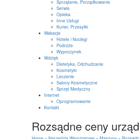
Sprzątanie, Porządkowanie
Serwis
Opieka
Inne Usługi
Kurier, Przesyłki
Wakacje
Hotele i Noclegi
Podróże
Wypoczynek
Wdzięk
Dietetyka, Odchudzanie
Kosmetyki
Leczenie
Salony Kosmetyczne
Sprzęt Medyczny
Internet
Oprogramowanie
Kontakt
Rozsądne ceny urzą
Home
»
Narzędzia Warsztatowe
»
Maszyny
»
Rozsądn