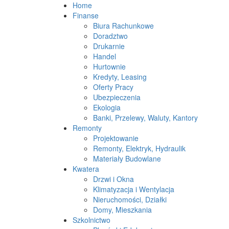
Home
Finanse
Biura Rachunkowe
Doradztwo
Drukarnie
Handel
Hurtownie
Kredyty, Leasing
Oferty Pracy
Ubezpieczenia
Ekologia
Banki, Przelewy, Waluty, Kantory
Remonty
Projektowanie
Remonty, Elektryk, Hydraulik
Materiały Budowlane
Kwatera
Drzwi i Okna
Klimatyzacja i Wentylacja
Nieruchomości, Działki
Domy, Mieszkania
Szkolnictwo