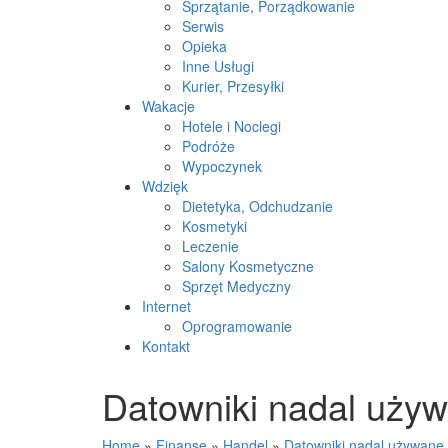
Sprzątanie, Porządkowanie
Serwis
Opieka
Inne Usługi
Kurier, Przesyłki
Wakacje
Hotele i Noclegi
Podróże
Wypoczynek
Wdzięk
Dietetyka, Odchudzanie
Kosmetyki
Leczenie
Salony Kosmetyczne
Sprzęt Medyczny
Internet
Oprogramowanie
Kontakt
Datowniki nadal używ
Home
»
Finanse
»
Handel
»
Datowniki nadal używane 