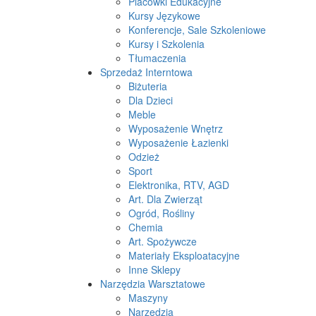
Placówki Edukacyjne
Kursy Językowe
Konferencje, Sale Szkoleniowe
Kursy i Szkolenia
Tłumaczenia
Sprzedaż Interntowa
Biżuteria
Dla Dzieci
Meble
Wyposażenie Wnętrz
Wyposażenie Łazienki
Odzież
Sport
Elektronika, RTV, AGD
Art. Dla Zwierząt
Ogród, Rośliny
Chemia
Art. Spożywcze
Materiały Eksploatacyjne
Inne Sklepy
Narzędzia Warsztatowe
Maszyny
Narzędzia