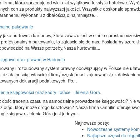
 firma, która sprzedaje od wielu lat wyjątkowe tekstylia hotelowe. Wy
nych cen za produkty najwyższej jakości. Wszystkie doskonale sprawdzą
tarannemu wykonaniu z dbałością o najmniejsze...
onalne pakowanie
 jako hurtownia kartonow, która zawsze jest w stanie sprostać oczekiwa
profesjonalnym pakowaniu, to zgłoście się do nas. Posiadamy szeroki
dpowiedzieć na Wasze potrzeby.Nasza hurtownia...
księgowe oraz prawne w Radomiu
kowany i rozbudowany system prawny obowiązujący w Polsce nie ułatwi
ą działalnością, właściciel firmy często musi zajmować się załatwian
owanych deklaracji podatkowych. Po...
nie księgowości oraz kadry i płace - Jelenia Góra.
 dość tracenia czasu na samodzielne prowadzenie księgowości? Nie wies
z błąd, który może drogo kosztować? Nasza firma Omnifin oferuje swoim
ugi księgowe. Jelenia Góra jest jednym...
Najnowsze posty:
Nowoczesne systemy kom
Najlepsze części do ciągni