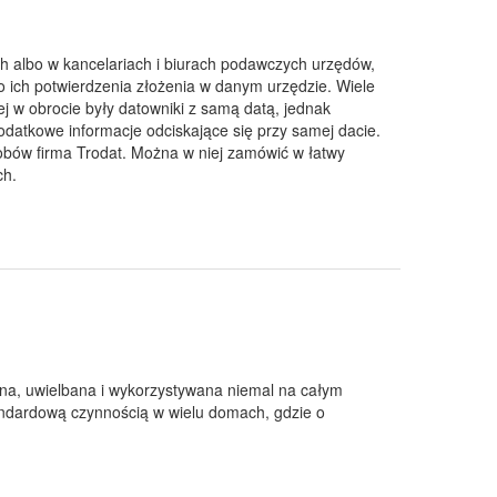
ch albo w kancelariach i biurach podawczych urzędów,
o ich potwierdzenia złożenia w danym urzędzie. Wiele
ej w obrocie były datowniki z samą datą, jednak
datkowe informacje odciskające się przy samej dacie.
obów firma Trodat. Można w niej zamówić w łatwy
ch.
ona, uwielbana i wykorzystywana niemal na całym
andardową czynnością w wielu domach, gdzie o