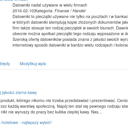
Datowniki nadal używane w wielu firmach
2016-02-10
|
Kategoria:
Finanse / Handel
Datowniki to pieczątki używane nie tylko na pocztach i w banka
w których datowniki stemplują kopie złożonych dokumentów jak
firm także stosuje ten rodzaj pieczątek w swoich biurach. Dawni
obecnie można spotkać pieczątki tego rodzaju wyposażone w do
Szeroką ofertę datowników posiada znana z jakości swoich wyr
internetowy sposób datowniki w bardzo wielu rodzajach i kolora
 błędy
Modyfikuj wpis
 jakości ziarna kawy
produkt, którego nikomu nie trzeba przedstawiać i prezentować. Ceni
rzez każdą warstwę społeczną. Napój ten stał się pewnego rodzaju st
nikt nie wyruszy do pracy bez kubka ciepłej kawy. Nas...
a hotelowe - najlepszy wybór!