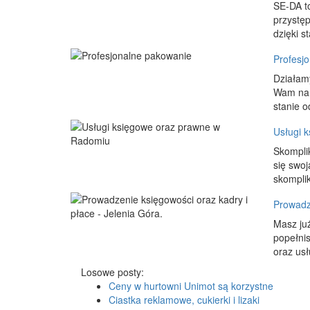
SE-DA to
przystęp
dzięki s
Profesj
Działamy
Wam na 
stanie o
Usługi 
Skompli
się swoj
skomplik
Prowadze
Masz już
popełnis
oraz usł
Losowe posty:
Ceny w hurtowni Unimot są korzystne
Ciastka reklamowe, cukierki i lizaki